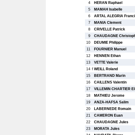
4
HERAN Raphael
5
MAMAH Isabelle
6
ARTAL ALEGRIA Franci
7
MANIA Clement
8
CRIVELLE Patrick
9
CHAUDAGNE Christop
10
DEUMIE Philippe
11
FOURNIER Manuel
12
HENNEN Ethan
13
VETTE Valerie
14
f
WEILL Roland
15
BERTRAND Marin
16
CAILLENS Valentin
17
VILLEMIN CHARTIER El
18
MATHIEU Jerome
19
ANZA-HAFSA Salim
20
LABERNEDE Romain
21
CAMERON Euan
22
CHAUDAGNE Jules
23
MORATA Jules