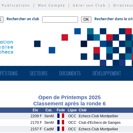
|
Publications
|
Mon Compte
|
Gérer son Club
|
Directeu
Rechercher un club
Rechercher dans le si
PÉTITIONS
SECTEURS
DOCUMENTS
DÉVELOPPEMENT
Open de Printemps 2025
Classement après la ronde 6
Elo
Cat.
Fede
Ligue
Club
2209 F
SenM
OCC
Echecs Club Montpellier
2170 F
SenM
OCC
Club d'Echecs de Ganges
2157 F
CadM
OCC
Echecs Club Montpellier