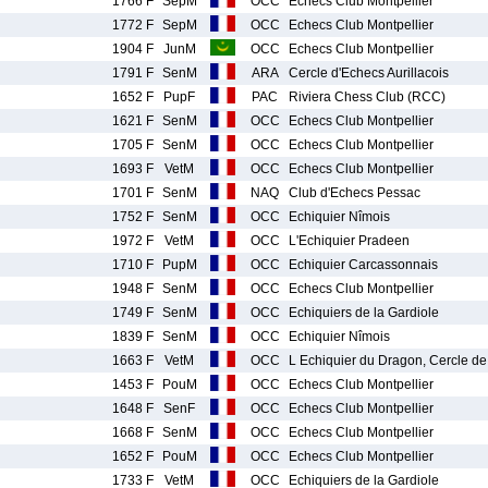
1766 F
SepM
OCC
Echecs Club Montpellier
1772 F
SepM
OCC
Echecs Club Montpellier
1904 F
JunM
OCC
Echecs Club Montpellier
1791 F
SenM
ARA
Cercle d'Echecs Aurillacois
1652 F
PupF
PAC
Riviera Chess Club (RCC)
1621 F
SenM
OCC
Echecs Club Montpellier
1705 F
SenM
OCC
Echecs Club Montpellier
1693 F
VetM
OCC
Echecs Club Montpellier
1701 F
SenM
NAQ
Club d'Echecs Pessac
1752 F
SenM
OCC
Echiquier Nîmois
1972 F
VetM
OCC
L'Echiquier Pradeen
1710 F
PupM
OCC
Echiquier Carcassonnais
1948 F
SenM
OCC
Echecs Club Montpellier
1749 F
SenM
OCC
Echiquiers de la Gardiole
1839 F
SenM
OCC
Echiquier Nîmois
1663 F
VetM
OCC
L Echiquier du Dragon, Cercle d
1453 F
PouM
OCC
Echecs Club Montpellier
1648 F
SenF
OCC
Echecs Club Montpellier
1668 F
SenM
OCC
Echecs Club Montpellier
1652 F
PouM
OCC
Echecs Club Montpellier
1733 F
VetM
OCC
Echiquiers de la Gardiole