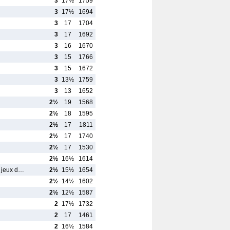
3
17½
1759
3
17½
1694
3
17
1704
3
17
1692
3
16
1670
3
15
1766
3
15
1672
3
13½
1759
3
13
1652
2½
19
1568
2½
18
1595
2½
17
1811
2½
17
1740
2½
17
1530
2½
16½
1614
e jeux d…
2½
15½
1654
2½
14½
1602
2½
12½
1587
2
17½
1732
2
17
1461
2
16½
1584