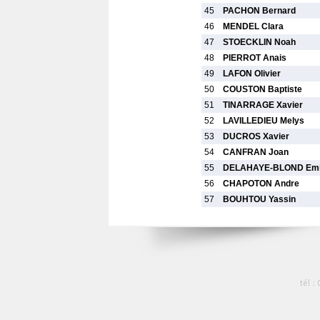
45
PACHON Bernard
46
MENDEL Clara
47
STOECKLIN Noah
48
PIERROT Anais
49
LAFON Olivier
50
COUSTON Baptiste
51
TINARRAGE Xavier
52
LAVILLEDIEU Melys
53
DUCROS Xavier
54
CANFRAN Joan
55
DELAHAYE-BLOND Emi
56
CHAPOTON Andre
57
BOUHTOU Yassin
tél :