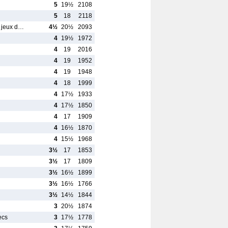
5
19½
2108
5
18
2118
e jeux d…
4½
20½
2093
4
19½
1972
4
19
2016
4
19
1952
4
19
1948
4
18
1999
4
17½
1933
4
17½
1850
4
17
1909
4
16½
1870
4
15½
1968
3½
17
1853
3½
17
1809
3½
16½
1899
3½
16½
1766
3½
14½
1844
3
20½
1874
ecs
3
17½
1778