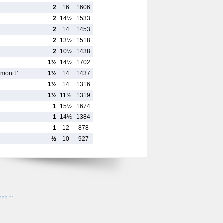
2
16
1606
2
14½
1533
2
14
1453
2
13½
1518
2
10½
1438
1½
14½
1702
rmont l'…
1½
14
1437
1½
14
1316
1½
11½
1319
1
15½
1674
1
14½
1384
1
12
878
½
10
927
so.fr