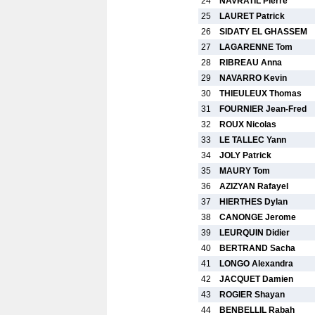
24
NAVRATIL Pierre
25
LAURET Patrick
26
SIDATY EL GHASSEM
27
LAGARENNE Tom
28
RIBREAU Anna
29
NAVARRO Kevin
30
THIEULEUX Thomas
31
FOURNIER Jean-Fred
32
ROUX Nicolas
33
LE TALLEC Yann
34
JOLY Patrick
35
MAURY Tom
36
AZIZYAN Rafayel
37
HIERTHES Dylan
38
CANONGE Jerome
39
LEURQUIN Didier
40
BERTRAND Sacha
41
LONGO Alexandra
42
JACQUET Damien
43
ROGIER Shayan
44
BENBELLIL Rabah