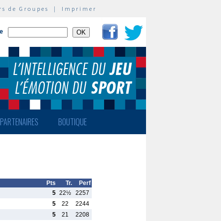
rs de Groupes
|
Imprimer
te
PARTENAIRES
BOUTIQUE
Pts
Tr.
Perf
5
22½
2257
5
22
2244
5
21
2208