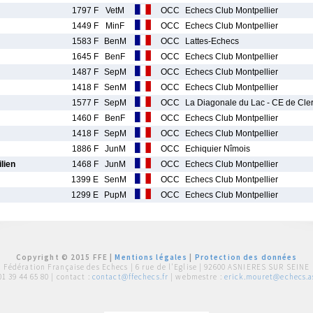
1797 F
VetM
OCC
Echecs Club Montpellier
1449 F
MinF
OCC
Echecs Club Montpellier
1583 F
BenM
OCC
Lattes-Echecs
1645 F
BenF
OCC
Echecs Club Montpellier
1487 F
SepM
OCC
Echecs Club Montpellier
1418 F
SenM
OCC
Echecs Club Montpellier
1577 F
SepM
OCC
La Diagonale du Lac - CE de Cle
1460 F
BenF
OCC
Echecs Club Montpellier
1418 F
SepM
OCC
Echecs Club Montpellier
1886 F
JunM
OCC
Echiquier Nîmois
lien
1468 F
JunM
OCC
Echecs Club Montpellier
1399 E
SenM
OCC
Echecs Club Montpellier
1299 E
PupM
OCC
Echecs Club Montpellier
Copyright © 2015 FFE |
Mentions légales
|
Protection des données
Fédération Française des Echecs |
6 rue de l'Eglise | 92600 ASNIERES SUR SEINE
01 39 44 65 80
| contact :
contact@ffechecs.fr
| webmestre :
erick.mouret@echecs.as