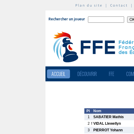
Plan du site
|
Contact
Rechercher un joueur
ACCUEIL
DÉCOUVRIR
FFE
COM
Pl
Nom
1
SABATIER Mathis
2
f
VIDAL Llewellyn
3
PIERROT Yohann