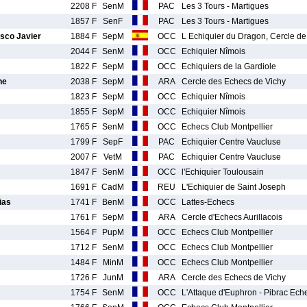
2208 F
SenM
PAC
Les 3 Tours - Martigues
1857 F
SenF
PAC
Les 3 Tours - Martigues
sco Javier
1884 F
SepM
OCC
L Echiquier du Dragon, Cercle d
2044 F
SenM
OCC
Echiquier Nîmois
1822 F
SepM
OCC
Echiquiers de la Gardiole
he
2038 F
SepM
ARA
Cercle des Echecs de Vichy
1823 F
SepM
OCC
Echiquier Nîmois
1855 F
SepM
OCC
Echiquier Nîmois
1765 F
SenM
OCC
Echecs Club Montpellier
1799 F
SepF
PAC
Echiquier Centre Vaucluse
2007 F
VetM
PAC
Echiquier Centre Vaucluse
1847 F
SenM
OCC
l'Echiquier Toulousain
1691 F
CadM
REU
L'Echiquier de Saint Joseph
ias
1741 F
BenM
OCC
Lattes-Echecs
1761 F
SepM
ARA
Cercle d'Echecs Aurillacois
1564 F
PupM
OCC
Echecs Club Montpellier
1712 F
SenM
OCC
Echecs Club Montpellier
1484 F
MinM
OCC
Echecs Club Montpellier
1726 F
JunM
ARA
Cercle des Echecs de Vichy
1754 F
SenM
OCC
L'Attaque d'Euphron - Pibrac Ech