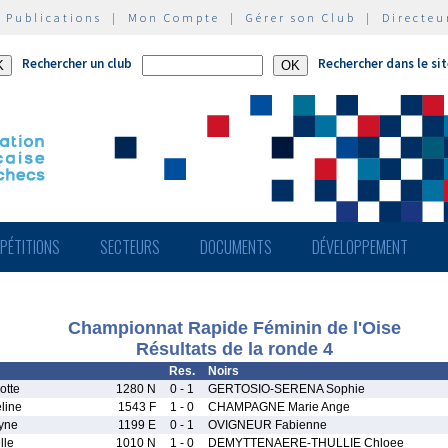
|
Publications
|
Mon Compte
|
Gérer son Club
|
Directeu
Rechercher un club
Rechercher dans le si
PÉTITIONS
SECTEURS
DOCUMENTS
DÉVELOPPEMENT
Championnat Rapide Féminin de l'Oise
Résultats de la ronde 4
Res.
Noirs
otte
1280 N
0 - 1
GERTOSIO-SERENA Sophie
line
1543 F
1 - 0
CHAMPAGNE Marie Ange
yne
1199 E
0 - 1
OVIGNEUR Fabienne
lle
1010 N
1 - 0
DEMYTTENAERE-THULLIE Chloee