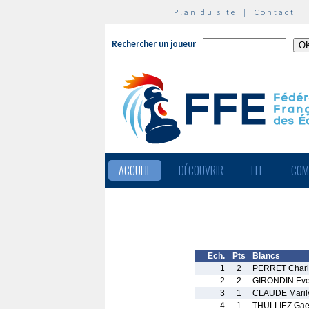
Plan du site
|
Contact
Rechercher un joueur
ACCUEIL
DÉCOUVRIR
FFE
COM
Ech.
Pts
Blancs
1
2
PERRET Charl
2
2
GIRONDIN Eve
3
1
CLAUDE Maril
4
1
THULLIEZ Gae