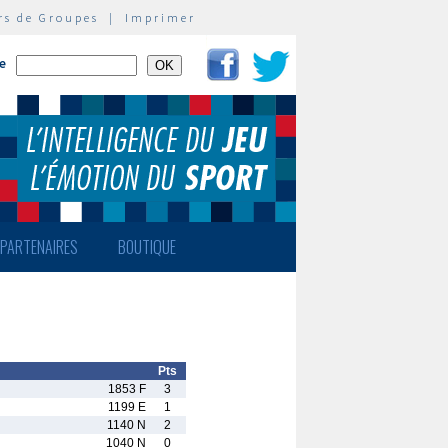
rs de Groupes
|
Imprimer
te
PARTENAIRES
BOUTIQUE
Pts
1853 F
3
1199 E
1
1140 N
2
1040 N
0