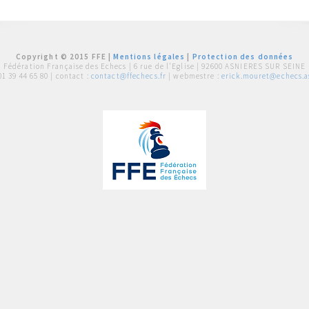
Copyright © 2015 FFE |
Mentions légales
|
Protection des données
Fédération Française des Echecs |
6 rue de l'Eglise | 92600 ASNIERES SUR SEINE
01 39 44 65 80
| contact :
contact@ffechecs.fr
| webmestre :
erick.mouret@echecs.as