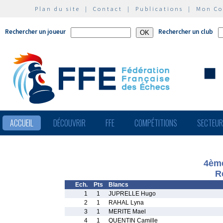
Plan du site
|
Contact
|
Publications
|
Mon C
Rechercher un joueur
Rechercher un club
ACCUEIL
DÉCOUVRIR
FFE
COMPÉTITIONS
SECTEU
4ème
R
Ech.
Pts
Blancs
1
1
JUPRELLE Hugo
2
1
RAHAL Lyna
3
1
MERITE Mael
4
1
QUENTIN Camille