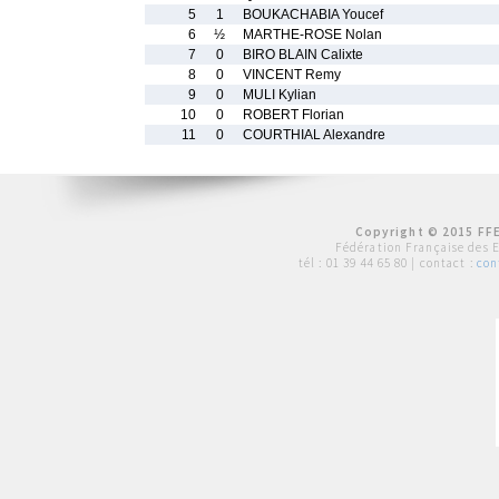
5
1
BOUKACHABIA Youcef
6
½
MARTHE-ROSE Nolan
7
0
BIRO BLAIN Calixte
8
0
VINCENT Remy
9
0
MULI Kylian
10
0
ROBERT Florian
11
0
COURTHIAL Alexandre
Copyright © 2015 FFE
Fédération Française des 
tél :
01 39 44 65 80
| contact :
con