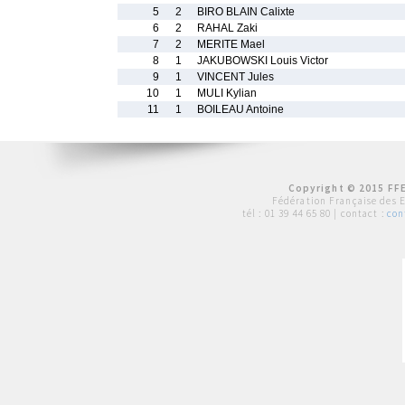
5
2
BIRO BLAIN Calixte
6
2
RAHAL Zaki
7
2
MERITE Mael
8
1
JAKUBOWSKI Louis Victor
9
1
VINCENT Jules
10
1
MULI Kylian
11
1
BOILEAU Antoine
Copyright © 2015 FFE
Fédération Française des 
tél :
01 39 44 65 80
| contact :
con