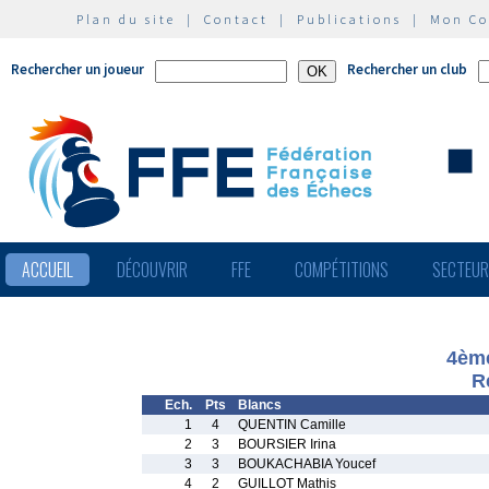
Plan du site
|
Contact
|
Publications
|
Mon C
Rechercher un joueur
Rechercher un club
ACCUEIL
DÉCOUVRIR
FFE
COMPÉTITIONS
SECTEU
4ème
R
Ech.
Pts
Blancs
1
4
QUENTIN Camille
2
3
BOURSIER Irina
3
3
BOUKACHABIA Youcef
4
2
GUILLOT Mathis