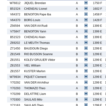
W76612
JIQUEL Brendan
A
1750 F
B51524
CHENEAU Lionel
A
1602 F
V64372
BENOITON Pape Iba
A
1458 F
V64370
BORG Louis
A
1428 F
Z56594
VAN DER AA Rudi
B
1399 E
V75847
BENOITON Yann
A
1399 E
B51523
CHENEAU Alain
A
1399 E
Z69202
LE MEUTH Thomas
A
1399 E
Z71450
BAUDOUIN Diego
B
1299 E
Z81549
RIO BUSSON Soanne
B
1299 E
Z81551
KOLEV GRULIER Viktor
B
1299 E
Z81553
VIEL William
B
1299 E
Z81557
KUSTER Marlon
B
1299 E
W79934
PIQUET Clement
A
1299 E
Y70292
VAN DER AA Arthur
A
1299 E
Y70293
THOMAZO Theo
A
1299 E
Y70299
DELATTRE Liam
B
1299 E
Y70300
SAULAIS Milo
B
1299 E
Y71163
SAULAIS Theo
B
1299 E