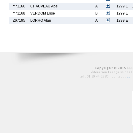
Y71166
CHAUVEAU Abel
A
1299 E
Y71168
VERDOM Elise
B
1299 E
Z67195
LORHO Alan
A
1299 E
Copyright © 2015 FFE
Fédération Française des 
tél :
01 39 44 65 80
| contact :
con