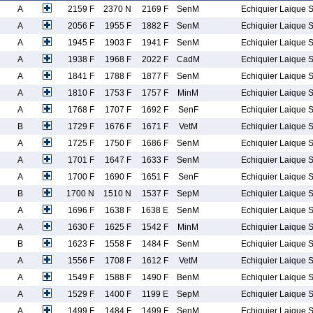
A
2159 F
2370 N
2169 F
SenM
Echiquier Laique 
A
2056 F
1955 F
1882 F
SenM
Echiquier Laique 
A
1945 F
1903 F
1941 F
SenM
Echiquier Laique 
A
1938 F
1968 F
2022 F
CadM
Echiquier Laique 
A
1841 F
1788 F
1877 F
SenM
Echiquier Laique 
A
1810 F
1753 F
1757 F
MinM
Echiquier Laique 
A
1768 F
1707 F
1692 F
SenF
Echiquier Laique 
B
1729 F
1676 F
1671 F
VetM
Echiquier Laique 
A
1725 F
1750 F
1686 F
SenM
Echiquier Laique 
A
1701 F
1647 F
1633 F
SenM
Echiquier Laique 
A
1700 F
1690 F
1651 F
SenF
Echiquier Laique 
B
1700 N
1510 N
1537 F
SepM
Echiquier Laique 
A
1696 F
1638 F
1638 E
SenM
Echiquier Laique 
A
1630 F
1625 F
1542 F
MinM
Echiquier Laique 
B
1623 F
1558 F
1484 F
SenM
Echiquier Laique 
A
1556 F
1708 F
1612 F
VetM
Echiquier Laique 
A
1549 F
1588 F
1490 F
BenM
Echiquier Laique 
A
1529 F
1400 F
1199 E
SepM
Echiquier Laique 
A
1499 F
1484 F
1499 F
SenM
Echiquier Laique 