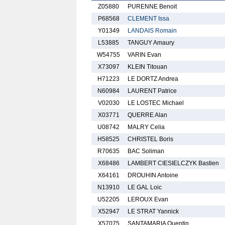
Z05880
PURENNE Benoit
P68568
CLEMENT Issa
Y01349
LANDAIS Romain
L53885
TANGUY Amaury
W54755
VARIN Evan
X73097
KLEIN Titouan
H71223
LE DORTZ Andrea
N60984
LAURENT Patrice
V02030
LE LOSTEC Michael
X03771
QUERRE Alan
U08742
MALRY Celia
H58525
CHRISTEL Boris
R70635
BAC Soliman
X68486
LAMBERT CIESIELCZYK Bastien
X64161
DROUHIN Antoine
N13910
LE GAL Loic
U52205
LEROUX Evan
X52947
LE STRAT Yannick
X57075
SANTAMARIA Quentin