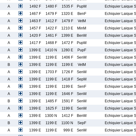
A
1492 F
1480 F
1535 F
PupM
Echiquier Laique 
A
1467 F
1479 F
1320 E
BenF
Echiquier Laique 
A
1463 F
1412 F
1479 F
VetM
Echiquier Laique 
A
1457 F
1422 F
1210 E
MinM
Echiquier Laique 
A
1420 F
1461 F
1399 E
BenM
Echiquier Laique 
A
1417 F
1468 F
1472 F
PupM
Echiquier Laique 
A
1399 E
1410 N
1280 E
PupF
Echiquier Laique 
A
1399 E
1199 E
1406 F
SenM
Echiquier Laique 
B
1399 E
1199 E
1199 E
VetM
Echiquier Laique 
A
1399 E
1703 F
1726 F
SenM
Echiquier Laique 
A
1399 E
1199 E
1418 F
SepM
Echiquier Laique 
A
1399 E
1199 E
1199 E
SenF
Echiquier Laique 
A
1399 E
1199 E
1646 F
SenM
Echiquier Laique 
B
1399 E
1485 F
1591 F
SenM
Echiquier Laique 
A
1399 E
1625 F
1199 E
SenM
Echiquier Laique 
A
1399 E
1300 N
1412 F
BenM
Echiquier Laique 
B
1399 E
1199 E
1100 N
SepF
Echiquier Laique 
A
1399 E
1199 E
999 E
SenM
Echiquier Laique 