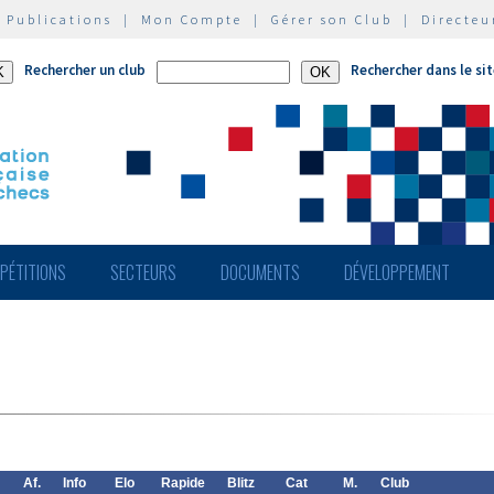
|
Publications
|
Mon Compte
|
Gérer son Club
|
Directeu
Rechercher un club
Rechercher dans le si
PÉTITIONS
SECTEURS
DOCUMENTS
DÉVELOPPEMENT
Af.
Info
Elo
Rapide
Blitz
Cat
M.
Club