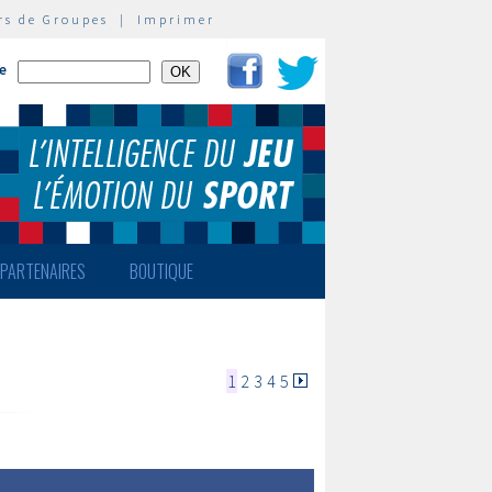
rs de Groupes
|
Imprimer
te
PARTENAIRES
BOUTIQUE
1
2
3
4
5