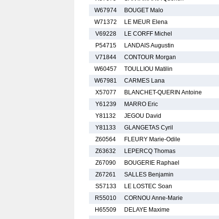
W67974
BOUGET Malo
W71372
LE MEUR Elena
V69228
LE CORFF Michel
P54715
LANDAIS Augustin
V71844
CONTOUR Morgan
W60457
TOULLIOU Matilin
W67981
CARMES Lana
X57077
BLANCHET-QUERIN Antoine
Y61239
MARRO Eric
Y81132
JEGOU David
Y81133
GLANGETAS Cyril
Z60564
FLEURY Marie-Odile
Z63632
LEPERCQ Thomas
Z67090
BOUGERIE Raphael
Z67261
SALLES Benjamin
S57133
LE LOSTEC Soan
R55010
CORNOU Anne-Marie
H65509
DELAYE Maxime