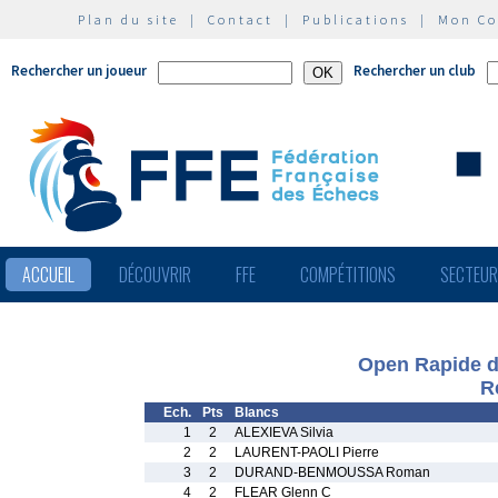
Plan du site
|
Contact
|
Publications
|
Mon C
Rechercher un joueur
Rechercher un club
ACCUEIL
DÉCOUVRIR
FFE
COMPÉTITIONS
SECTEU
Open Rapide de
R
Ech.
Pts
Blancs
1
2
ALEXIEVA Silvia
2
2
LAURENT-PAOLI Pierre
3
2
DURAND-BENMOUSSA Roman
4
2
FLEAR Glenn C