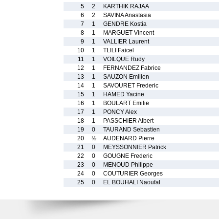
5
2
KARTHIK RAJAA
6
2
SAVINA Anastasia
7
1
GENDRE Kostia
8
1
MARGUET Vincent
9
1
VALLIER Laurent
10
1
TLILI Faicel
11
1
VOILQUE Rudy
12
1
FERNANDEZ Fabrice
13
1
SAUZON Emilien
14
1
SAVOURET Frederic
15
1
HAMED Yacine
16
1
BOULART Emilie
17
1
PONCY Alex
18
1
PASSCHIER Albert
19
0
TAURAND Sebastien
20
½
AUDENARD Pierre
21
0
MEYSSONNIER Patrick
22
0
GOUGNE Frederic
23
0
MENOUD Philippe
24
0
COUTURIER Georges
25
0
EL BOUHALI Naoufal