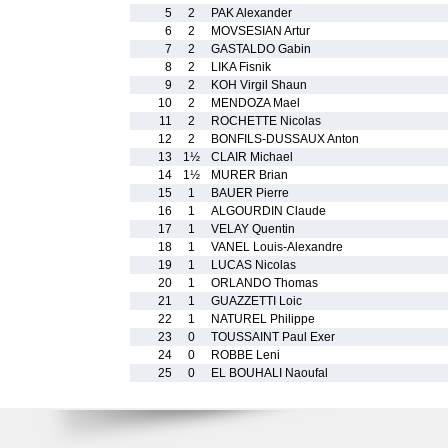
5
2
PAK Alexander
6
2
MOVSESIAN Artur
7
2
GASTALDO Gabin
8
2
LIKA Fisnik
9
2
KOH Virgil Shaun
10
2
MENDOZA Mael
11
2
ROCHETTE Nicolas
12
2
BONFILS-DUSSAUX Anton
13
1½
CLAIR Michael
14
1½
MURER Brian
15
1
BAUER Pierre
16
1
ALGOURDIN Claude
17
1
VELAY Quentin
18
1
VANEL Louis-Alexandre
19
1
LUCAS Nicolas
20
1
ORLANDO Thomas
21
1
GUAZZETTI Loic
22
1
NATUREL Philippe
23
0
TOUSSAINT Paul Exer
24
0
ROBBE Leni
25
0
EL BOUHALI Naoufal