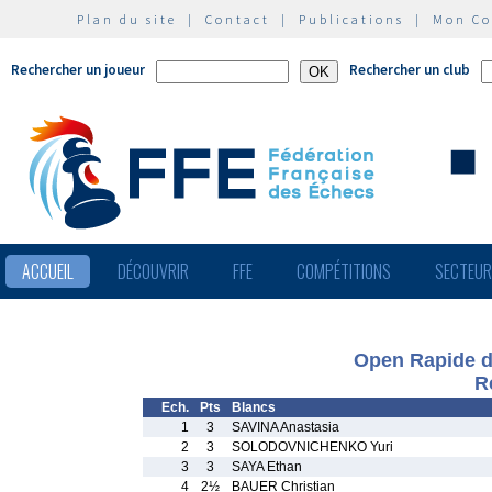
Plan du site
|
Contact
|
Publications
|
Mon C
Rechercher un joueur
Rechercher un club
ACCUEIL
DÉCOUVRIR
FFE
COMPÉTITIONS
SECTEU
Open Rapide de
R
Ech.
Pts
Blancs
1
3
SAVINA Anastasia
2
3
SOLODOVNICHENKO Yuri
3
3
SAYA Ethan
4
2½
BAUER Christian