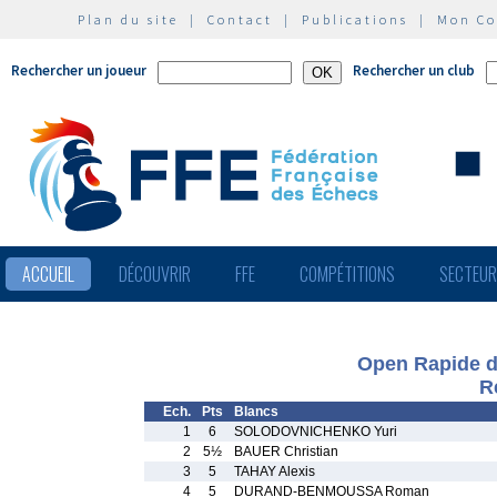
Plan du site
|
Contact
|
Publications
|
Mon C
Rechercher un joueur
Rechercher un club
ACCUEIL
DÉCOUVRIR
FFE
COMPÉTITIONS
SECTEU
Open Rapide de
R
Ech.
Pts
Blancs
1
6
SOLODOVNICHENKO Yuri
2
5½
BAUER Christian
3
5
TAHAY Alexis
4
5
DURAND-BENMOUSSA Roman