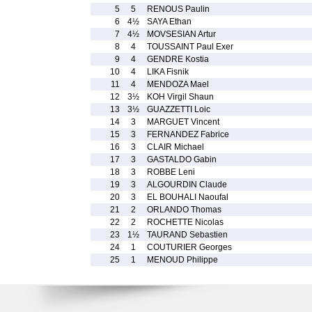
5
5
RENOUS Paulin
6
4½
SAYA Ethan
7
4½
MOVSESIAN Artur
8
4
TOUSSAINT Paul Exer
9
4
GENDRE Kostia
10
4
LIKA Fisnik
11
4
MENDOZA Mael
12
3½
KOH Virgil Shaun
13
3½
GUAZZETTI Loic
14
3
MARGUET Vincent
15
3
FERNANDEZ Fabrice
16
3
CLAIR Michael
17
3
GASTALDO Gabin
18
3
ROBBE Leni
19
3
ALGOURDIN Claude
20
3
EL BOUHALI Naoufal
21
2
ORLANDO Thomas
22
2
ROCHETTE Nicolas
23
1½
TAURAND Sebastien
24
1
COUTURIER Georges
25
1
MENOUD Philippe