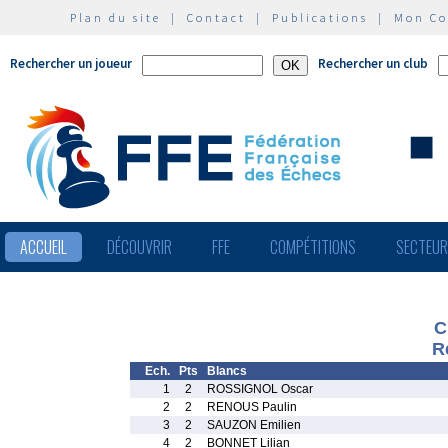
Plan du site
|
Contact
|
Publications
|
Mon C
Rechercher un joueur
Rechercher un club
ACCUEIL
DÉCOUVRIR
FFE
COMPÉTITIONS
SECTEU
C
R
Ech.
Pts
Blancs
1
2
ROSSIGNOL Oscar
2
2
RENOUS Paulin
3
2
SAUZON Emilien
4
2
BONNET Lilian