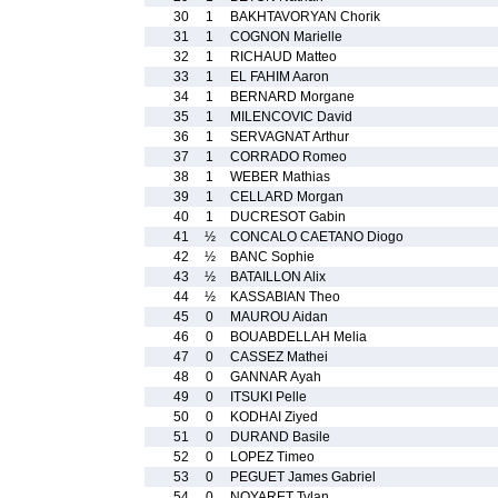
30
1
BAKHTAVORYAN Chorik
31
1
COGNON Marielle
32
1
RICHAUD Matteo
33
1
EL FAHIM Aaron
34
1
BERNARD Morgane
35
1
MILENCOVIC David
36
1
SERVAGNAT Arthur
37
1
CORRADO Romeo
38
1
WEBER Mathias
39
1
CELLARD Morgan
40
1
DUCRESOT Gabin
41
½
CONCALO CAETANO Diogo
42
½
BANC Sophie
43
½
BATAILLON Alix
44
½
KASSABIAN Theo
45
0
MAUROU Aidan
46
0
BOUABDELLAH Melia
47
0
CASSEZ Mathei
48
0
GANNAR Ayah
49
0
ITSUKI Pelle
50
0
KODHAI Ziyed
51
0
DURAND Basile
52
0
LOPEZ Timeo
53
0
PEGUET James Gabriel
54
0
NOYARET Tylan