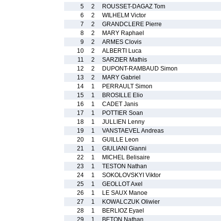
5
2
ROUSSET-DAGAZ Tom
6
2
WILHELM Victor
7
2
GRANDCLERE Pierre
8
2
MARY Raphael
9
2
ARMES Clovis
10
2
ALBERTI Luca
11
2
SARZIER Mathis
12
2
DUPONT-RAMBAUD Simon
13
2
MARY Gabriel
14
1
PERRAULT Simon
15
1
BROSILLE Elio
16
1
CADET Janis
17
1
POTTIER Soan
18
1
JULLIEN Lenny
19
1
VANSTAEVEL Andreas
20
1
GUILLE Leon
21
1
GIULIANI Gianni
22
1
MICHEL Belisaire
23
1
TESTON Nathan
24
1
SOKOLOVSKYI Viktor
25
1
GEOLLOT Axel
26
1
LE SAUX Manoe
27
1
KOWALCZUK Oliwier
28
1
BERLIOZ Eyael
29
1
BETON Nathan