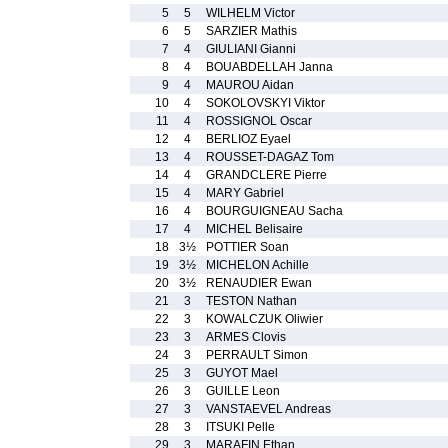
5
5
WILHELM Victor
6
5
SARZIER Mathis
7
4
GIULIANI Gianni
8
4
BOUABDELLAH Janna
9
4
MAUROU Aidan
10
4
SOKOLOVSKYI Viktor
11
4
ROSSIGNOL Oscar
12
4
BERLIOZ Eyael
13
4
ROUSSET-DAGAZ Tom
14
4
GRANDCLERE Pierre
15
4
MARY Gabriel
16
4
BOURGUIGNEAU Sacha
17
4
MICHEL Belisaire
18
3½
POTTIER Soan
19
3½
MICHELON Achille
20
3½
RENAUDIER Ewan
21
3
TESTON Nathan
22
3
KOWALCZUK Oliwier
23
3
ARMES Clovis
24
3
PERRAULT Simon
25
3
GUYOT Mael
26
3
GUILLE Leon
27
3
VANSTAEVEL Andreas
28
3
ITSUKI Pelle
29
3
MARAFIN Ethan