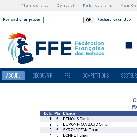
Plan du site
|
Contact
|
Publications
|
Mon C
Rechercher un joueur
Rechercher un club
ACCUEIL
DÉCOUVRIR
FFE
COMPÉTITIONS
SECTEU
C
R
Ech.
Pts
Blancs
1
6
RENOUS Paulin
2
5
DUPONT-RAMBAUD Simon
3
5
SKRZYPCZAK Ethan
4
5
BONNET Lilian