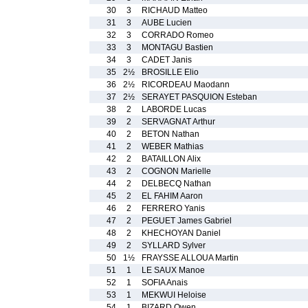
30
3
RICHAUD Matteo
31
3
AUBE Lucien
32
3
CORRADO Romeo
33
3
MONTAGU Bastien
34
3
CADET Janis
35
2½
BROSILLE Elio
36
2½
RICORDEAU Maodann
37
2½
SERAYET PASQUION Esteban
38
2
LABORDE Lucas
39
2
SERVAGNAT Arthur
40
2
BETON Nathan
41
2
WEBER Mathias
42
2
BATAILLON Alix
43
2
COGNON Marielle
44
2
DELBECQ Nathan
45
2
EL FAHIM Aaron
46
2
FERRERO Yanis
47
2
PEGUET James Gabriel
48
2
KHECHOYAN Daniel
49
2
SYLLARD Sylver
50
1½
FRAYSSE ALLOUA Martin
51
1
LE SAUX Manoe
52
1
SOFIA Anais
53
1
MEKWUI Heloise
54
1
BIZARD Owen