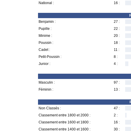
National :
16 :
R
Benjamin :
27 :
Pupille :
22 :
Minime :
20 :
Poussin :
18 :
Cadet :
11 :
Petit-Poussin :
8 :
Junior :
4 :
Masculin :
97 :
Féminin :
13 :
Non Classés :
47 :
Classement entre 1800 et 2000 :
2 :
Classement entre 1600 et 1800 :
16 :
Classement entre 1400 et 1600 :
30 :