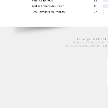
Valence Echecs :
18 :
Atelier Echecs de Crest :
11 :
Les Cavaliers du Pontias :
2 :
Copyright © 2015 FFE
Fédération Française des 
tél :
01 39 44 65 80
| contact :
con