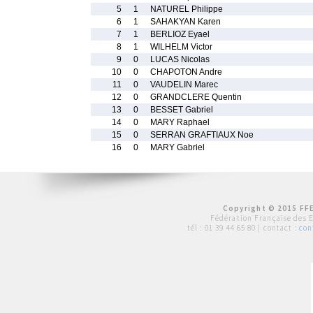
5
1
NATUREL Philippe
6
1
SAHAKYAN Karen
7
1
BERLIOZ Eyael
8
1
WILHELM Victor
9
0
LUCAS Nicolas
10
0
CHAPOTON Andre
11
0
VAUDELIN Marec
12
0
GRANDCLERE Quentin
13
0
BESSET Gabriel
14
0
MARY Raphael
15
0
SERRAN GRAFTIAUX Noe
16
0
MARY Gabriel
Copyright © 2015 FFE
Fédération Française des 
tél :
01 39 44 65 80
| contact :
con