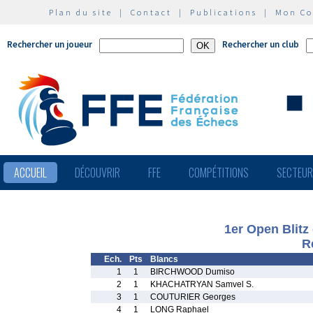
Plan du site
|
Contact
|
Publications
|
Mon C
Rechercher un joueur
Rechercher un club
ACCUEIL
DÉCOUVRIR
FFE
COMPÉTITIONS
SECTEU
1er Open Blitz
R
Ech.
Pts
Blancs
1
1
BIRCHWOOD Dumiso
2
1
KHACHATRYAN Samvel S.
3
1
COUTURIER Georges
4
1
LONG Raphael