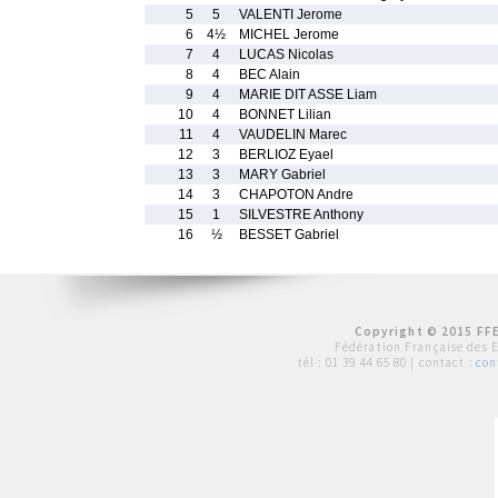
5
5
VALENTI Jerome
6
4½
MICHEL Jerome
7
4
LUCAS Nicolas
8
4
BEC Alain
9
4
MARIE DIT ASSE Liam
10
4
BONNET Lilian
11
4
VAUDELIN Marec
12
3
BERLIOZ Eyael
13
3
MARY Gabriel
14
3
CHAPOTON Andre
15
1
SILVESTRE Anthony
16
½
BESSET Gabriel
Copyright © 2015 FFE
Fédération Française des 
tél :
01 39 44 65 80
| contact :
con