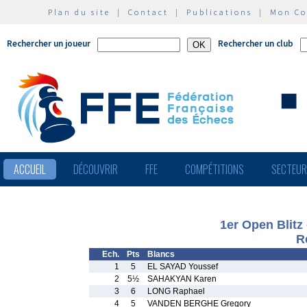
Plan du site
|
Contact
|
Publications
|
Mon C
Rechercher un joueur
Rechercher un club
ACCUEIL
DÉCOUVRIR
FFE
COMPÉTITIONS
SECTEU
1er Open Blitz
R
Ech.
Pts
Blancs
1
5
EL SAYAD Youssef
2
5½
SAHAKYAN Karen
3
6
LONG Raphael
4
5
VANDEN BERGHE Gregory