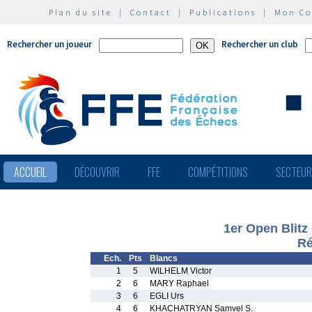
Plan du site
|
Contact
|
Publications
|
Mon C
Rechercher un joueur
Rechercher un club
ACCUEIL
DÉCOUVRIR
FFE
COMPÉTITIONS
SECTEU
1er Open Blitz
Ré
Ech.
Pts
Blancs
1
5
WILHELM Victor
2
6
MARY Raphael
3
6
EGLI Urs
4
6
KHACHATRYAN Samvel S.