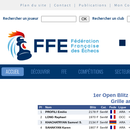
Plan du site
|
Contact
|
Publications
|
Mon C
Rechercher un joueur
Rechercher un club
ACCUEIL
DÉCOUVRIR
FFE
COMPÉTITIONS
SECTEU
1er Open Blitz
Grille 
Pl
Nom
Blitz
Cat.
Fede
Ligue
1
PROFILI Emilio
2178 F
SenM
ARA
2
LONG Raphael
1970 F
SenM
OCC
3
KHACHATRYAN Samvel S.
2134 F
SenM
ARA
4
SAHAKYAN Karen
1907 F
SenM
ARA