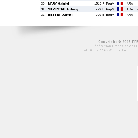
30
MARY Gabriel
1516 F
PouM
ARA
31
SILVESTRE Anthony
799 E
PupM
ARA
32
BESSET Gabriel
999 E
BenM
ARA
Copyright © 2015 FFE
Fédération Française des 
tél :
01 39 44 65 80
| contact :
con