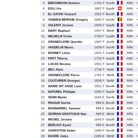
5
BIRCHWOOD Dumiso
1741 F
SenM
ARA
6
EGLI Urs
1867 F
SepM
ARA
7
EL SAYAD Youssef
1581 F
BenM
ARA
8
VANDEN BERGHE Gregory
2000 F
SenM
ARA
9
VALENTI Jerome
1935 F
SepM
ARA
10
MARY Raphael
1557 F
MinM
ARA
11
WILHELM Victor
1783 F
CadM
ARA
12
GRANDCLERE Quentin
1587 F
JunM
ARA
13
VAUDELIN Marec
1439 F
SenM
ARA
14
BONNET Lilian
1621 F
CadM
ARA
15
PIPIT Thierry
1733 F
SepM
ARA
16
LUCAS Nicolas
1501 F
SenM
ARA
17
BEC Alain
1736 F
VetM
ARA
18
GRANDCLERE Pierre
1761 F
MinM
ARA
19
COUTURIER Georges
1636 F
VetM
ARA
20
MARIE DIT ASSE Liam
1551 F
BenM
PAC
21
NATUREL Philippe
1595 F
SepM
ARA
22
SENN Martin
1160 E
SenM
ARA
23
RIGAUD Sacha
999 E
BenM
ARA
24
BONNARDEL Yannael
999 E
BenM
ARA
25
SERRAN GRAFTIAUX Noe
999 E
MinM
ARA
26
MICHEL Jerome
1644 F
SepM
ARA
27
BERLIOZ Eyael
999 E
BenM
ARA
28
CHAPOTON Andre
1493 F
SenM
ARA
29
DOARE Jules
1399 E
MinM
ARA