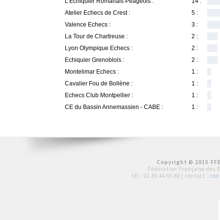
L'Echiquier Romanais Peageois :
14 :
Atelier Echecs de Crest :
5 :
Valence Echecs :
3 :
La Tour de Chartreuse :
2 :
Lyon Olympique Echecs :
2 :
Echiquier Grenoblois :
2 :
Montelimar Echecs :
1 :
Cavalier Fou de Bollène :
1 :
Echecs Club Montpellier :
1 :
CE du Bassin Annemassien - CABE :
1 :
Copyright © 2015 FFE
Fédération Française des 
tél :
01 39 44 65 80
| contact :
con