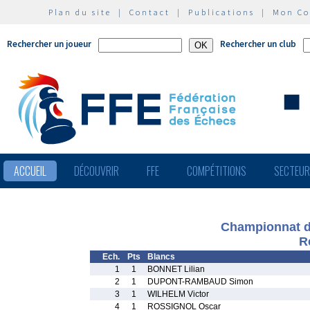
Plan du site
|
Contact
|
Publications
|
Mon C
Rechercher un joueur
Rechercher un club
ACCUEIL
DÉCOUVRIR
FFE
COMPÉTITIONS
SECTEU
Championnat d
R
Ech.
Pts
Blancs
1
1
BONNET Lilian
2
1
DUPONT-RAMBAUD Simon
3
1
WILHELM Victor
4
1
ROSSIGNOL Oscar