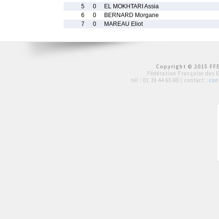
5
0
EL MOKHTARI Assia
6
0
BERNARD Morgane
7
0
MAREAU Eliot
Copyright © 2015 FFE
Fédération Française des 
tél :
01 39 44 65 80
| contact :
con