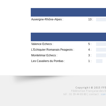
Auvergne-Rhône-Alpes :
13 :
Valence Echecs :
5 :
L'Echiquier Romanais Peageois :
4 :
Montelimar Echecs :
3 :
Les Cavaliers du Pontias :
1 :
Copyright © 2015 FFE
Fédération Française des 
tél :
01 39 44 65 80
| contact :
con