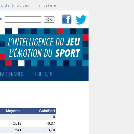
rs de Groupes
|
Imprimer
te
PARTENAIRES
BOUTIQUE
Moyenne
Gain/Perf
0
1512
-0,37
1541
-13,70