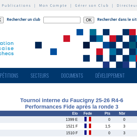
|
Publications
|
Mon Compte
|
Gérer son Club
|
Directeu
Rechercher un club
Rechercher dans le si
PÉTITIONS
SECTEURS
DOCUMENTS
DÉVELOPPEMENT
Tournoi interne du Faucigny 25-26 R4-6
Performances Fide après la ronde 3
Elo
Fede
Pts
Nbr
1399 E
0
0
1521 F
1,5
3
1510 F
0
3