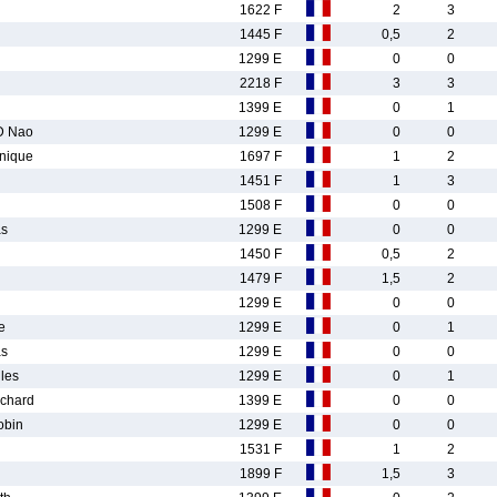
1622 F
2
3
1445 F
0,5
2
1299 E
0
0
2218 F
3
3
1399 E
0
1
D Nao
1299 E
0
0
nique
1697 F
1
2
1451 F
1
3
1508 F
0
0
as
1299 E
0
0
1450 F
0,5
2
1479 F
1,5
2
1299 E
0
0
e
1299 E
0
1
as
1299 E
0
0
les
1299 E
0
1
chard
1399 E
0
0
bin
1299 E
0
0
1531 F
1
2
1899 F
1,5
3