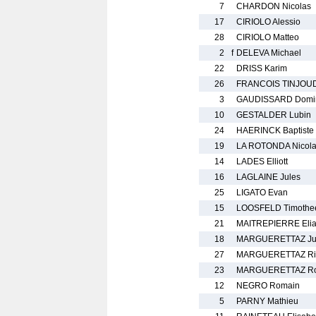
7
CHARDON Nicolas
17
CIRIOLO Alessio
28
CIRIOLO Matteo
2
f
DELEVA Michael
22
DRISS Karim
26
FRANCOIS TINJOU
3
GAUDISSARD Domi
10
GESTALDER Lubin
24
HAERINCK Baptiste
19
LA ROTONDA Nicol
14
LADES Elliott
16
LAGLAINE Jules
25
LIGATO Evan
15
LOOSFELD Timothe
21
MAITREPIERRE Eli
18
MARGUERETTAZ Ju
27
MARGUERETTAZ Ri
23
MARGUERETTAZ Ro
12
NEGRO Romain
5
PARNY Mathieu