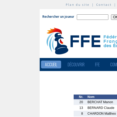
Plan du site
|
Contact
Rechercher un joueur
ACCUEIL
DÉCOUVRIR
FFE
COM
Nr.
Nom
20
BERCHAT Manon
13
BERNARD Claude
8
CHARDON Mattheo