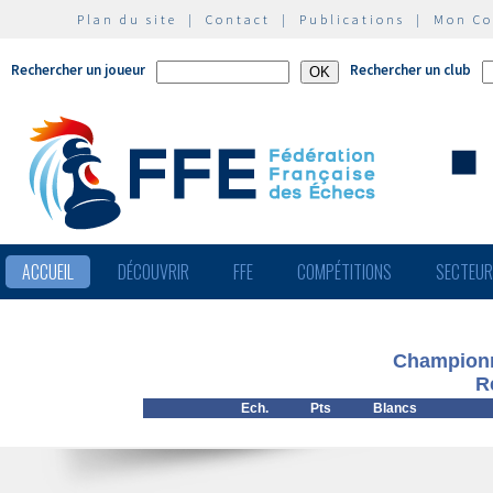
Plan du site
|
Contact
|
Publications
|
Mon C
Rechercher un joueur
Rechercher un club
ACCUEIL
DÉCOUVRIR
FFE
COMPÉTITIONS
SECTEU
Championn
R
Ech.
Pts
Blancs