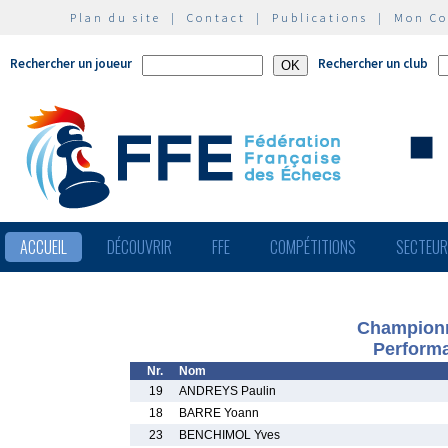
Plan du site
|
Contact
|
Publications
|
Mon C
Rechercher un joueur
Rechercher un club
ACCUEIL
DÉCOUVRIR
FFE
COMPÉTITIONS
SECTEU
Championn
Performa
Nr.
Nom
19
ANDREYS Paulin
18
BARRE Yoann
23
BENCHIMOL Yves