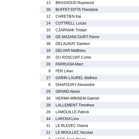
13
BRASSOUD Raymond
30
BUFFET-DITTA Theodore
12
CHRETIEN Kai
14
COTTRELL Lucas
10
CZARNIAK Tristan
39
DE MAZANCOURT Pierre
38
DELAUNAY Damien
16
DELVAR Matthieu
35
DU ROSCOAT Come
20
FARRUGIA Marc
9
FER Lilian
27
GARIN-LAUREL Matheo
8
GHAFOURY Alexandre
29
GRAND Alexis
34
HERMA-WINNEM Gabriel
28
LALLEMENT Timothee
26
LAMOUILLE Patrick
44
LAROSA Lino
31
LE BLEVEC Oxana
21
LE MOULLEC Nicolas