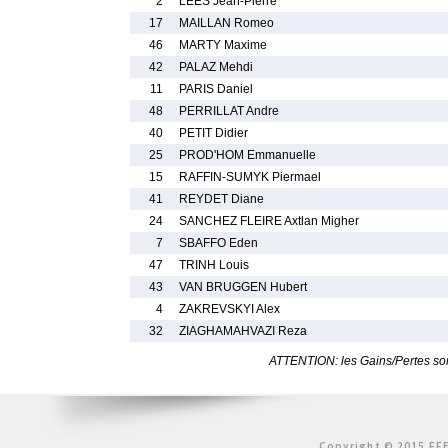
2
LEES Jean-Pierre
17
MAILLAN Romeo
46
MARTY Maxime
42
PALAZ Mehdi
11
PARIS Daniel
48
PERRILLAT Andre
40
PETIT Didier
25
PROD'HOM Emmanuelle
15
RAFFIN-SUMYK Piermael
41
REYDET Diane
24
SANCHEZ FLEIRE Axtlan Migher
7
SBAFFO Eden
47
TRINH Louis
43
VAN BRUGGEN Hubert
4
ZAKREVSKYI Alex
32
ZIAGHAMAHVAZI Reza
ATTENTION: les Gains/Pertes sont
Copyright © 2015 FFE