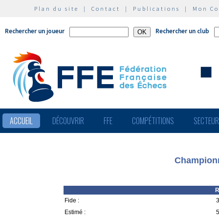
Plan du site
|
Contact
|
Publications
|
Mon C
Rechercher un joueur
Rechercher un club
ACCUEIL
DÉCOUVRIR
FFE
COMPÉTITIONS
SECTEU
Championn
R
Fide :
3
Estimé :
5