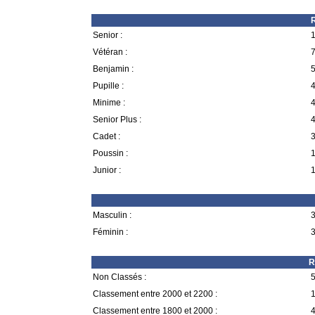
R
Senior :
1
Vétéran :
7
Benjamin :
5
Pupille :
4
Minime :
4
Senior Plus :
4
Cadet :
3
Poussin :
1
Junior :
1
Masculin :
3
Féminin :
3
R
Non Classés :
5
Classement entre 2000 et 2200 :
1
Classement entre 1800 et 2000 :
4