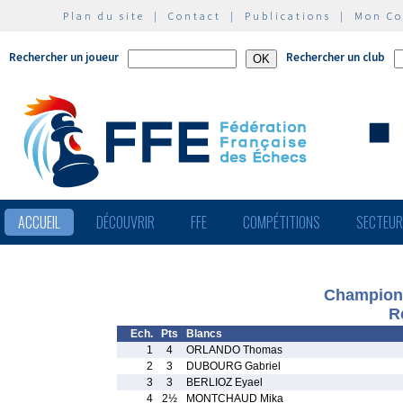
Plan du site
|
Contact
|
Publications
|
Mon C
Rechercher un joueur
Rechercher un club
ACCUEIL
DÉCOUVRIR
FFE
COMPÉTITIONS
SECTEU
Championn
R
Ech.
Pts
Blancs
1
4
ORLANDO Thomas
2
3
DUBOURG Gabriel
3
3
BERLIOZ Eyael
4
2½
MONTCHAUD Mika