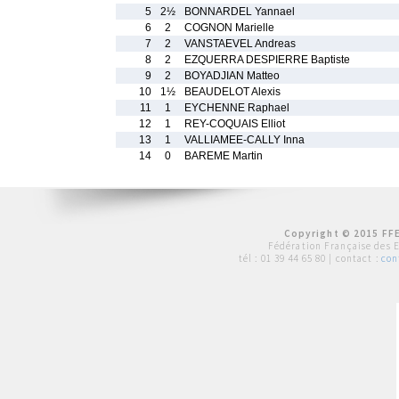
5
2½
BONNARDEL Yannael
6
2
COGNON Marielle
7
2
VANSTAEVEL Andreas
8
2
EZQUERRA DESPIERRE Baptiste
9
2
BOYADJIAN Matteo
10
1½
BEAUDELOT Alexis
11
1
EYCHENNE Raphael
12
1
REY-COQUAIS Elliot
13
1
VALLIAMEE-CALLY Inna
14
0
BAREME Martin
Copyright © 2015 FFE
Fédération Française des 
tél :
01 39 44 65 80
| contact :
con