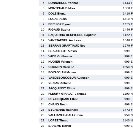
5
BONNARDEL Yannael
1444 F
6
MONTCHAUD Mika
1580 F
7
DOLZ Elena
1410 F
8
LUCAS Alois
1310 N
9
BERLIOZ Eyael
1455 F
10
RIGAUD Sacha
1446 F
11
EZQUERRA DESPIERRE Baptiste
1462 F
12
VANSTAEVEL Andreas
1540 F
13
SERRAN GRAFTIAUX Noe
1579 F
14
BEAUDELOT Alexis
999 E
15
VADE Guillaume
999 E
16
NUGIER Valentin
999 E
17
COGNON Marielle
1250 N
18
BOYADJIAN Matteo
999 E
19
VASDEBONCOEUR Augustin
999 E
20
VEZIAN Antoine
999 E
21
JACQUINOT Elliott
999 E
22
FLEURY GIRAULT Jahmae
1190 N
23
REY-COQUAIS Elliot
999 E
24
CHANG Noah
999 E
25
EYCHENNE Raphael
1472 F
26
VALLIAMEE-CALLY Inna
950 N
27
LOPEZ Timeo
1140 N
28
BAREME Martin
999 E