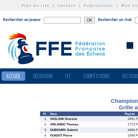
Plan du site
|
Contact
|
Publications
|
Mon C
Rechercher un joueur
Rechercher un club
ACCUEIL
DÉCOUVRIR
FFE
COMPÉTITIONS
SECTEU
Championn
Grille 
Pl
Nom
Rapide
1
GIULIANI Giovane
1951 F
2
ORLANDO Thomas
1773 F
3
DUBOURG Gabriel
1694 F
4
GUIDOT Pierre
1500 F