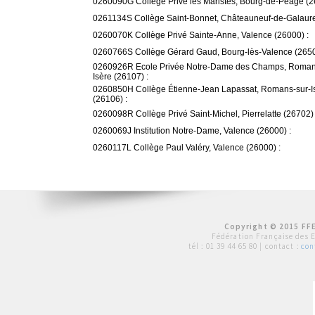
0260090G Collège Privé les Maristes, Bourg-de-Péage (2
0261134S Collège Saint-Bonnet, Châteauneuf-de-Galaure
0260070K Collège Privé Sainte-Anne, Valence (26000) :
0260766S Collège Gérard Gaud, Bourg-lès-Valence (2650
0260926R Ecole Privée Notre-Dame des Champs, Roman
Isère (26107) :
0260850H Collège Étienne-Jean Lapassat, Romans-sur-I
(26106) :
0260098R Collège Privé Saint-Michel, Pierrelatte (26702) 
0260069J Institution Notre-Dame, Valence (26000) :
0260117L Collège Paul Valéry, Valence (26000) :
Copyright © 2015 FFE
Fédération Française des 
tél :
01 39 44 65 80
| contact :
con