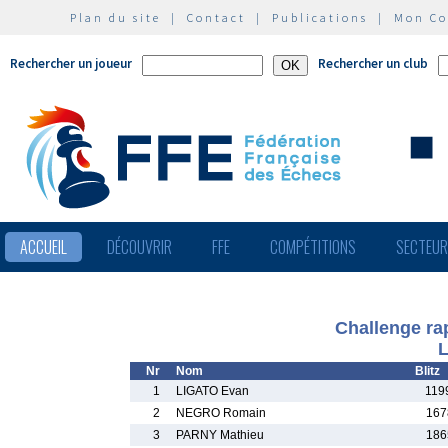
Plan du site
|
Contact
|
Publications
|
Mon C
Rechercher un joueur
Rechercher un club
ACCUEIL
DÉCOUVRIR
FFE
COMPÉTITIONS
SECTEU
Challenge ra
L
Nr
Nom
Blitz
1
LIGATO Evan
119
2
NEGRO Romain
167
3
PARNY Mathieu
186