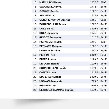
5
MARILLACH Meloe
1473 F
MinF
6
SAVCHENKO Iryna
1776 F
BenF
7
GOUATY Aurelie
1503 F
SenF
8
SIMIAND Lia
1477 F
BenF
9
GENDRE-AUVRAY Azerine
1460 F
CadF
10
BOUABDELLAH Janna
1580 F
PouF
11
DOLZ Elena
1399 E
BenF
12
DOLZ Elisabeth
1745 F
SenF
13
RINGOT Francoise
1516 F
SepF
14
PIERUCCETTI Lela
1409 F
JunF
15
BERNARD Morgane
1506 F
CadF
16
COGNON Marielle
1486 F
BenF
17
PERRIN Thea
1210 N
PouF
18
FABRE Louise
1199 E
SenF
19
DE CORT Helene
1199 E
SenF
20
BOUABDELLAH Houda
1199 E
SenF
21
CATAYE Lucie
1414 F
SenF
22
DIAFERIA Nathalie
1399 E
SenF
23
USOYAN Anastasia
799 E
PupF
24
RENAUD Luna
970 N
PupF
25
EL BROUZI MAMMAD Samira
1199 E
SenF