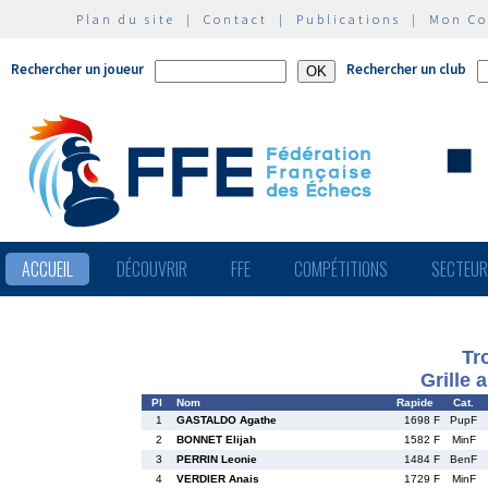
Plan du site
|
Contact
|
Publications
|
Mon C
Rechercher un joueur
Rechercher un club
ACCUEIL
DÉCOUVRIR
FFE
COMPÉTITIONS
SECTEU
Tr
Grille 
Pl
Nom
Rapide
Cat.
1
GASTALDO Agathe
1698 F
PupF
2
BONNET Elijah
1582 F
MinF
3
PERRIN Leonie
1484 F
BenF
4
VERDIER Anais
1729 F
MinF