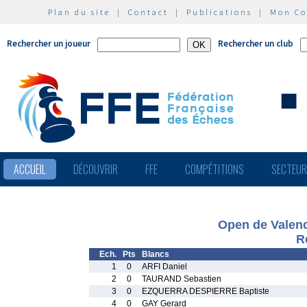
Plan du site
|
Contact
|
Publications
|
Mon C
Rechercher un joueur
Rechercher un club
ACCUEIL
DÉCOUVRIR
FFE
COMPÉTITIONS
SECTEU
Open de Valenc
R
Ech.
Pts
Blancs
1
0
ARFI Daniel
2
0
TAURAND Sebastien
3
0
EZQUERRA DESPIERRE Baptiste
4
0
GAY Gerard