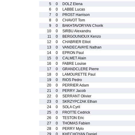
5
0
DOLZ Elena
6
0
LABBE Lucas
7
0
PROST Harrison
8
0
CHAVOT Tom
9
0
BAKHTAVORYAN Chorik
10
0
SIRBU Alexandru
11
0
BERGOUNIOUX Kenzo
12
0
CHABRIER Elliot
13
0
VANDECAVAYE Nathan
14
0
EPRON Paul
15
0
CALMET Alain
16
0
FABRE Louise
17
0
GRANDCLERE Pierre
18
0
LAMOURETTE Paul
19
0
RIOS Pedro
20
0
PERRIER Adam
21
0
PERRY Jacob
22
0
SERRANT Olivier
23
0
SKRZYPCZAK Ethan
24
0
SOLA Cyril
25
0
FROTTE Cedrick
26
0
TESTON Eric
27
0
THOMAS Fabien
28
0
PERRY Mylo
29
0
KHECHOYAN Daniel