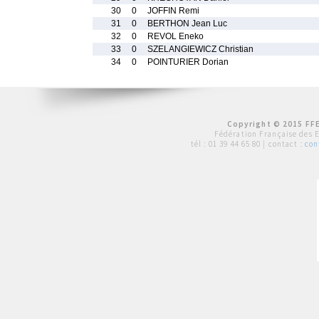
30
0
JOFFIN Remi
31
0
BERTHON Jean Luc
32
0
REVOL Eneko
33
0
SZELANGIEWICZ Christian
34
0
POINTURIER Dorian
Copyright © 2015 FFE
Fédération Française des 
tél :
01 39 44 65 80
| contact :
con