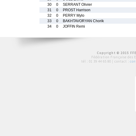
30
0
SERRANT Olivier
31
0
PROST Harrison
32
0
PERRY Mylo
33
0
BAKHTAVORYAN Chorik
34
0
JOFFIN Remi
Copyright © 2015 FFE
Fédération Française des 
tél :
01 39 44 65 80
| contact :
con