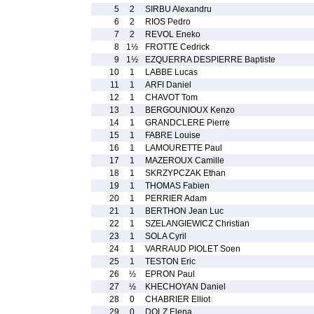
5
2
SIRBU Alexandru
6
2
RIOS Pedro
7
2
REVOL Eneko
8
1½
FROTTE Cedrick
9
1½
EZQUERRA DESPIERRE Baptiste
10
1
LABBE Lucas
11
1
ARFI Daniel
12
1
CHAVOT Tom
13
1
BERGOUNIOUX Kenzo
14
1
GRANDCLERE Pierre
15
1
FABRE Louise
16
1
LAMOURETTE Paul
17
1
MAZEROUX Camille
18
1
SKRZYPCZAK Ethan
19
1
THOMAS Fabien
20
1
PERRIER Adam
21
1
BERTHON Jean Luc
22
1
SZELANGIEWICZ Christian
23
1
SOLA Cyril
24
1
VARRAUD PIOLET Soen
25
1
TESTON Eric
26
½
EPRON Paul
27
½
KHECHOYAN Daniel
28
0
CHABRIER Elliot
29
0
DOLZ Elena