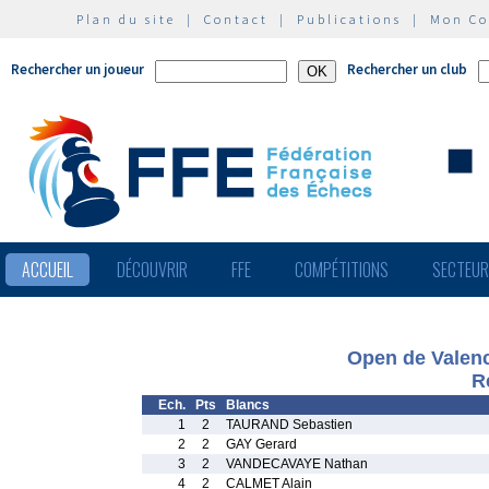
Plan du site
|
Contact
|
Publications
|
Mon C
Rechercher un joueur
Rechercher un club
ACCUEIL
DÉCOUVRIR
FFE
COMPÉTITIONS
SECTEU
Open de Valenc
R
Ech.
Pts
Blancs
1
2
TAURAND Sebastien
2
2
GAY Gerard
3
2
VANDECAVAYE Nathan
4
2
CALMET Alain