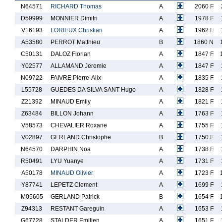
N64571
RICHARD Thomas
A
2060 F
D59999
MONNIER Dimitri
A
1978 F
V16193
LORIEUX Christian
A
1962 F
A53580
PERROT Matthieu
B
1860 N
C50131
DALOZ Florian
A
1847 F
Y02577
ALLAMAND Jeremie
A
1847 F
N09722
FAIVRE Pierre-Alix
A
1835 F
L55728
GUEDES DA SILVA SANT Hugo
A
1828 F
Z21392
MINAUD Emily
A
1821 F
Z63484
BILLON Johann
A
1763 F
V58573
CHEVALIER Roxane
A
1755 F
V02897
GERLAND Christophe
B
1750 F
N64570
DARPHIN Noa
A
1738 F
R50491
LYU Yuanye
A
1731 F
A50178
MINAUD Olivier
A
1723 F
Y87741
LEPETZ Clement
A
1699 F
M05605
GERLAND Patrick
B
1654 F
Z94313
RESTANT Gareguin
A
1653 F
G67728
STALDER Emilien
A
1651 F