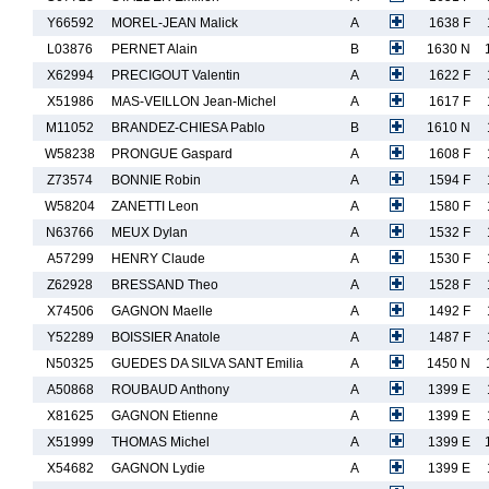
Y66592
MOREL-JEAN Malick
A
1638 F
L03876
PERNET Alain
B
1630 N
X62994
PRECIGOUT Valentin
A
1622 F
X51986
MAS-VEILLON Jean-Michel
A
1617 F
M11052
BRANDEZ-CHIESA Pablo
B
1610 N
W58238
PRONGUE Gaspard
A
1608 F
Z73574
BONNIE Robin
A
1594 F
W58204
ZANETTI Leon
A
1580 F
N63766
MEUX Dylan
A
1532 F
A57299
HENRY Claude
A
1530 F
Z62928
BRESSAND Theo
A
1528 F
X74506
GAGNON Maelle
A
1492 F
Y52289
BOISSIER Anatole
A
1487 F
N50325
GUEDES DA SILVA SANT Emilia
A
1450 N
A50868
ROUBAUD Anthony
A
1399 E
X81625
GAGNON Etienne
A
1399 E
X51999
THOMAS Michel
A
1399 E
X54682
GAGNON Lydie
A
1399 E