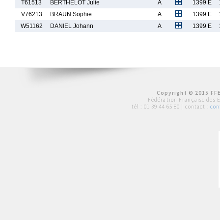
T61513
BERTHELOT Julie
A
1399 E
V76213
BRAUN Sophie
A
1399 E
W51162
DANIEL Johann
A
1399 E
Copyright © 2015 FFE
Fédération Française des 
tél :
01 39 44 65 80
| contact :
con