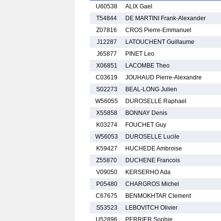
U60538
ALIX Gael
T54844
DE MARTINI Frank-Alexander
Z07816
CROS Pierre-Emmanuel
J12287
LATOUCHENT Guillaume
J65877
PINET Leo
X06851
LACOMBE Theo
C03619
JOUHAUD Pierre-Alexandre
S02273
BEAL-LONG Julien
W56055
DUROSELLE Raphael
X55858
BONNAY Denis
K03274
FOUCHET Guy
W56053
DUROSELLE Lucile
K59427
HUCHEDE Ambroise
Z55870
DUCHENE Francois
V09050
KERSERHO Ada
P05480
CHARGROS Michel
C67675
BENMOKHTAR Clement
S53523
LEBOVITCH Olivier
U52896
PERRIER Sophie