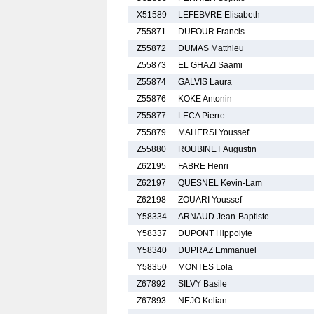
X51589
LEFEBVRE Elisabeth
Z55871
DUFOUR Francis
Z55872
DUMAS Matthieu
Z55873
EL GHAZI Saami
Z55874
GALVIS Laura
Z55876
KOKE Antonin
Z55877
LECA Pierre
Z55879
MAHERSI Youssef
Z55880
ROUBINET Augustin
Z62195
FABRE Henri
Z62197
QUESNEL Kevin-Lam
Z62198
ZOUARI Youssef
Y58334
ARNAUD Jean-Baptiste
Y58337
DUPONT Hippolyte
Y58340
DUPRAZ Emmanuel
Y58350
MONTES Lola
Z67892
SILVY Basile
Z67893
NEJO Kelian