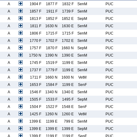
A
1904 F
1877 F
1832 F
SenM
PUC
A
1857 F
1911 F
1739 F
SenM
PUC
A
1813 F
1852 F
1852 E
SepM
PUC
A
1811 F
1630 N
1630 E
SenM
PUC
A
1806 F
1715 F
1715 F
SenM
PUC
A
1770 F
1702 F
1702 E
SenM
PUC
A
1757 F
1870 F
1660 N
SepM
PUC
A
1750 N
1390 N
1390 E
SenM
PUC
A
1745 F
1519 F
1199 E
SenM
PUC
A
1737 F
1779 F
1199 E
SenM
PUC
A
1711 F
1660 N
1600 N
VetM
PUC
A
1653 F
1584 F
1199 E
SenF
PUC
A
1546 F
1340 N
1340 E
SenM
PUC
A
1505 F
1533 F
1495 F
SepM
PUC
A
1504 F
1522 F
1548 E
SenF
PUC
A
1425 F
1260 N
1260 E
VetM
PUC
A
1399 E
1199 E
799 E
SenM
PUC
A
1399 E
1399 E
1399 E
SepM
PUC
A
1399 E
1199 E
1199 E
SepF
PUC