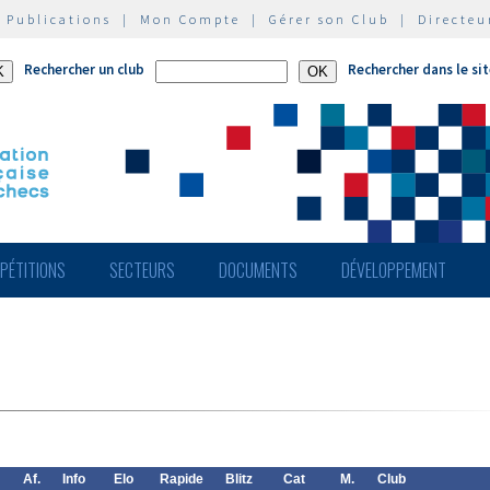
|
Publications
|
Mon Compte
|
Gérer son Club
|
Directeu
Rechercher un club
Rechercher dans le si
PÉTITIONS
SECTEURS
DOCUMENTS
DÉVELOPPEMENT
Af.
Info
Elo
Rapide
Blitz
Cat
M.
Club