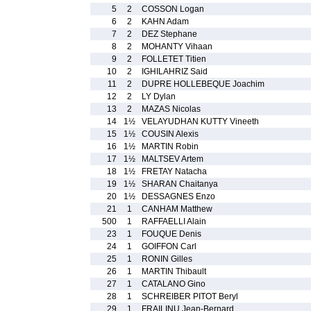
5
2
COSSON Logan
6
2
KAHN Adam
7
2
DEZ Stephane
8
2
MOHANTY Vihaan
9
2
FOLLETET Titien
10
2
IGHILAHRIZ Said
11
2
DUPRE HOLLEBEQUE Joachim
12
2
LY Dylan
13
2
MAZAS Nicolas
14
1½
VELAYUDHAN KUTTY Vineeth
15
1½
COUSIN Alexis
16
1½
MARTIN Robin
17
1½
MALTSEV Artem
18
1½
FRETAY Natacha
19
1½
SHARAN Chaitanya
20
1½
DESSAGNES Enzo
21
1
CANHAM Matthew
500
1
RAFFAELLI Alain
23
1
FOUQUE Denis
24
1
GOIFFON Carl
25
1
RONIN Gilles
26
1
MARTIN Thibault
27
1
CATALANO Gino
28
1
SCHREIBER PITOT Beryl
29
1
FRAILINU Jean-Bernard