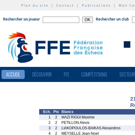
Plan du site
|
Contact
|
Publications
|
Mon C
Rechercher un joueur
Rechercher un club
ACCUEIL
DÉCOUVRIR
FFE
COMPÉTITIONS
SECTEU
2
R
Ech.
Pts
Blancs
1
2
MAZI RIGGI Maxime
2
2
PETILLON Alexis
3
2
LIAKOPOULOS-BAIKAS Alexandros
4
2
MEYSELLE Jean-Noel