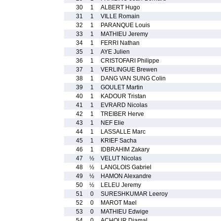
30
1
ALBERT Hugo
31
1
VILLE Romain
32
1
PARANQUE Louis
33
1
MATHIEU Jeremy
34
1
FERRI Nathan
35
1
AYE Julien
36
1
CRISTOFARI Philippe
37
1
VERLINGUE Brewen
38
1
DANG VAN SUNG Colin
39
1
GOULET Martin
40
1
KADOUR Tristan
41
1
EVRARD Nicolas
42
1
TREIBER Herve
43
1
NEF Elie
44
1
LASSALLE Marc
45
1
KRIEF Sacha
46
1
IDBRAHIM Zakary
47
½
VELUT Nicolas
48
½
LANGLOIS Gabriel
49
½
HAMON Alexandre
50
½
LELEU Jeremy
51
0
SURESHKUMAR Leeroy
52
0
MAROT Mael
53
0
MATHIEU Edwige
54
0
ACHOUR Djamal