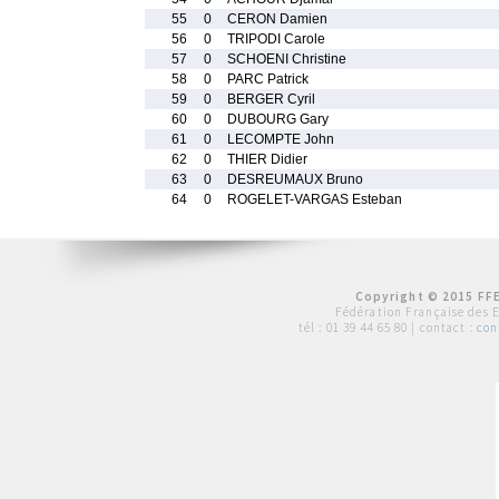
55
0
CERON Damien
56
0
TRIPODI Carole
57
0
SCHOENI Christine
58
0
PARC Patrick
59
0
BERGER Cyril
60
0
DUBOURG Gary
61
0
LECOMPTE John
62
0
THIER Didier
63
0
DESREUMAUX Bruno
64
0
ROGELET-VARGAS Esteban
Copyright © 2015 FFE
Fédération Française des 
tél :
01 39 44 65 80
| contact :
con