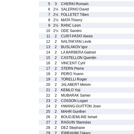
5
3
CHERKI Romain
6
2½
SALERNO David
7
2½
FOLLETET Titien
8
2½
MATA Thierry
9
2½
RANC Leon
10
2½
ODE Sandro
11
2
CURT-PATAT Alexis
12
2
NALTAKYAN Levik
13
2
BUSLAKOV Igor
14
2
LA BARBERA Gabriel
15
2
CASTELLON Quentin
16
2
VINCENT Cyril
17
2
STERN Pierre
18
2
PEIRO Yoann
19
2
TORELLI Roger
20
2
JALABERT Melvin
21
2
KEMLO Yoji
22
2
MUBARAK Samer
23
2
COSSON Logan
24
2
HWANG-GUITTON Joan
25
2
MAHR Gunther
26
2
BOUDJEMLINE Ismail
27
2
RAGUIN Stanislas
28
2
DEZ Stephane
29
2
IDBRAHIM Zakary