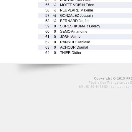
55
½
MOTTE VOISIN Eden
56
½
PEUPLARD Maxime
57
½
GONZALEZ Joaquin
58
½
BERNARD Jaufre
59
0
SURESHKUMAR Leeroy
60
0
SEMO Amandine
61
0
JOSHI Aarav
62
0
RANNOU Danielle
63
0
ACHOUR Djamal
64
0
THIER Didier
Copyright © 2015 FFE
Fédération Française des 
tél :
01 39 44 65 80
| contact :
con