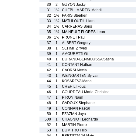
30
2
GUYON Jacky
31
1½
CHEBLI-MARTIN Mehdi
32
1½
PARIS Stephen
33
1½
MATHLOUTHI Liam
34
1½
CARRERAS Boris
35
1½
MAINEULT FLORES Leon
36
1½
PRUNET Paul
37
1
ALBERT Gregory
38
1
SCHMITZ Yves
39
1
AMOURETTI Gil
40
1
DURAND-BENMOUSSA Sasha
41
1
CONTANT Nathan
42
1
CAORSI Alexia
43
1
WEINGARTEN Sylvain
44
1
KOSAREVA Maria
45
1
CHEHILI Fouzi
46
1
GOURDEAU Marie-Christine
47
1
PIRON Naim
48
1
GADOUX Stephane
49
1
CONNAN Pascal
50
1
EZAZIAN Jaya
500
1
CHAGNIOT Leonardo
52
1
MARTIN Pierre
53
1
DUMITRU Filip
54
1
BRETSZTAJN Alain