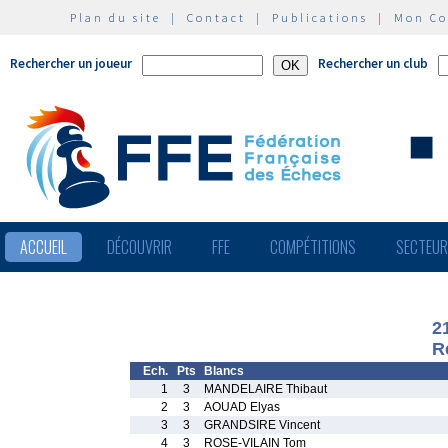
Plan du site
|
Contact
|
Publications
|
Mon C
Rechercher un joueur
Rechercher un club
ACCUEIL
DÉCOUVRIR
FFE
COMPÉTITIONS
SECTEU
2
R
Ech.
Pts
Blancs
1
3
MANDELAIRE Thibaut
2
3
AOUAD Elyas
3
3
GRANDSIRE Vincent
4
3
ROSE-VILAIN Tom