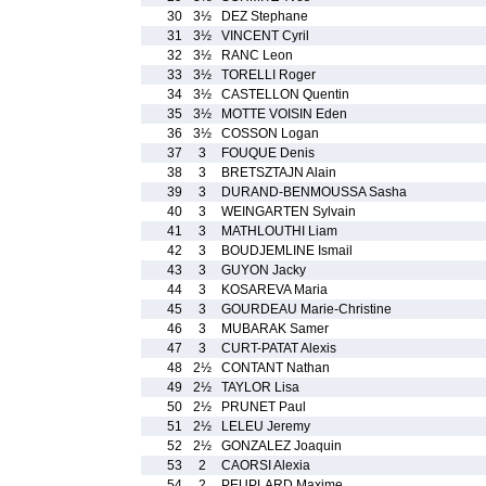
30
3½
DEZ Stephane
31
3½
VINCENT Cyril
32
3½
RANC Leon
33
3½
TORELLI Roger
34
3½
CASTELLON Quentin
35
3½
MOTTE VOISIN Eden
36
3½
COSSON Logan
37
3
FOUQUE Denis
38
3
BRETSZTAJN Alain
39
3
DURAND-BENMOUSSA Sasha
40
3
WEINGARTEN Sylvain
41
3
MATHLOUTHI Liam
42
3
BOUDJEMLINE Ismail
43
3
GUYON Jacky
44
3
KOSAREVA Maria
45
3
GOURDEAU Marie-Christine
46
3
MUBARAK Samer
47
3
CURT-PATAT Alexis
48
2½
CONTANT Nathan
49
2½
TAYLOR Lisa
50
2½
PRUNET Paul
51
2½
LELEU Jeremy
52
2½
GONZALEZ Joaquin
53
2
CAORSI Alexia
54
2
PEUPLARD Maxime