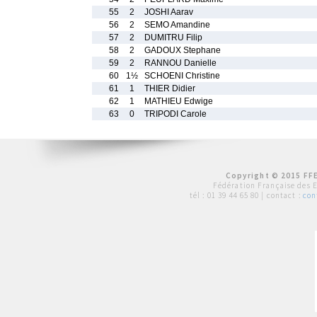
55
2
JOSHI Aarav
56
2
SEMO Amandine
57
2
DUMITRU Filip
58
2
GADOUX Stephane
59
2
RANNOU Danielle
60
1½
SCHOENI Christine
61
1
THIER Didier
62
1
MATHIEU Edwige
63
0
TRIPODI Carole
Copyright © 2015 FFE
Fédération Française des 
tél :
01 39 44 65 80
| contact :
con