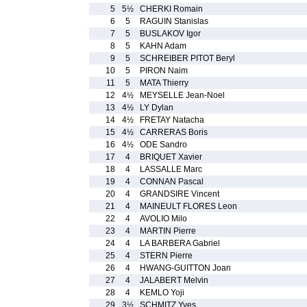
5
5½
CHERKI Romain
6
5
RAGUIN Stanislas
7
5
BUSLAKOV Igor
8
5
KAHN Adam
9
5
SCHREIBER PITOT Beryl
10
5
PIRON Naim
11
5
MATA Thierry
12
4½
MEYSELLE Jean-Noel
13
4½
LY Dylan
14
4½
FRETAY Natacha
15
4½
CARRERAS Boris
16
4½
ODE Sandro
17
4
BRIQUET Xavier
18
4
LASSALLE Marc
19
4
CONNAN Pascal
20
4
GRANDSIRE Vincent
21
4
MAINEULT FLORES Leon
22
4
AVOLIO Milo
23
4
MARTIN Pierre
24
4
LA BARBERA Gabriel
25
4
STERN Pierre
26
4
HWANG-GUITTON Joan
27
4
JALABERT Melvin
28
4
KEMLO Yoji
29
3½
SCHMITZ Yves