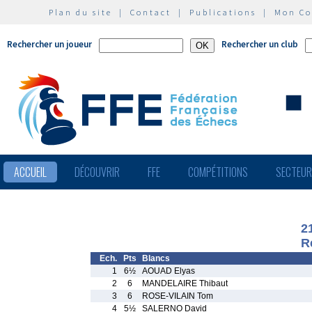
Plan du site
|
Contact
|
Publications
|
Mon C
Rechercher un joueur
Rechercher un club
ACCUEIL
DÉCOUVRIR
FFE
COMPÉTITIONS
SECTEU
2
R
Ech.
Pts
Blancs
1
6½
AOUAD Elyas
2
6
MANDELAIRE Thibaut
3
6
ROSE-VILAIN Tom
4
5½
SALERNO David