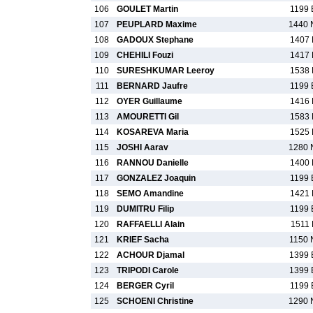
106
GOULET Martin
1199 
107
PEUPLARD Maxime
1440 
108
GADOUX Stephane
1407 
109
CHEHILI Fouzi
1417 
110
SURESHKUMAR Leeroy
1538 
111
BERNARD Jaufre
1199 
112
OYER Guillaume
1416 
113
AMOURETTI Gil
1583 
114
KOSAREVA Maria
1525 
115
JOSHI Aarav
1280 
116
RANNOU Danielle
1400 
117
GONZALEZ Joaquin
1199 
118
SEMO Amandine
1421 
119
DUMITRU Filip
1199 
120
RAFFAELLI Alain
1511 
121
KRIEF Sacha
1150 
122
ACHOUR Djamal
1399 
123
TRIPODI Carole
1399 
124
BERGER Cyril
1199 
125
SCHOENI Christine
1290 