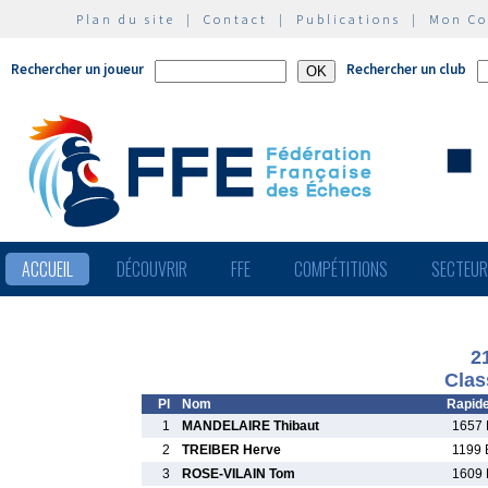
Plan du site
|
Contact
|
Publications
|
Mon C
Rechercher un joueur
Rechercher un club
ACCUEIL
DÉCOUVRIR
FFE
COMPÉTITIONS
SECTEU
2
Clas
Pl
Nom
Rapid
1
MANDELAIRE Thibaut
1657 
2
TREIBER Herve
1199 
3
ROSE-VILAIN Tom
1609 