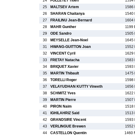
24
FOLLETET Titien
1534 
25
MALTSEV Artem
1586 
26
SHARAN Chaitanya
1540 
27
FRAILINU Jean-Bernard
1604 
28
MAHR Gunther
1199 
29
ODE Sandro
1505 
30
MEYSELLE Jean-Noel
1645 
31
HWANG-GUITTON Joan
1552 
32
VINCENT Cyril
1629 
33
FRETAY Natacha
1583 
34
BRIQUET Xavier
1593 
35
MARTIN Thibault
1475 
36
TORELLI Roger
1598 
37
VELAYUDHAN KUTTY Vineeth
1656 
38
SCHMITZ Yves
1622 
39
MARTIN Pierre
1507 
40
PIRON Naim
1518 
41
IGHILAHRIZ Said
1513 
42
GRANDSIRE Vincent
1593 
43
VERLINGUE Brewen
1552 
44
CASTELLON Quentin
1460 