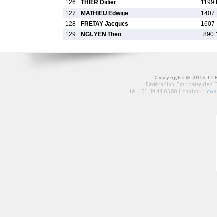
126
THIER Didier
1199 
127
MATHIEU Edwige
1407 
128
FRETAY Jacques
1607 
129
NGUYEN Theo
890 
Copyright © 2015 FFE
Fédération Française des 
tél :
01 39 44 65 80
| contact :
con