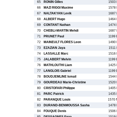
65
RONIN Gilles
1503 
66
MAZI RIGGI Maxime
1578 
67
NALTAKYAN Levik
1687 
68
ALBERT Hugo
1464 
69
CONTANT Nathan
1474 
70
CHEBLI-MARTIN Mehdi
1687 
71
PRUNET Paul
1199 
72
MAINEULT FLORES Leon
1490 
73
EZAZIAN Jaya
1511 
74
LASSALLE Marc
1516 
75
JALABERT Melvin
1199 
76
MATHLOUTHI Liam
1425 
77
LANGLOIS Gabriel
1199 
78
BOUDJEMLINE Ismail
1544 
79
GOURDEAU Marie-Christine
1520 
80
CRISTOFARI Philippe
1405 
81
PARC Patrick
1435 
82
PARANQUE Louis
1570 
83
DURAND-BENMOUSSA Sasha
1478 
84
FOUQUE Denis
1506 
85
DESSAGNES Enzo
1519 