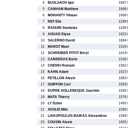
4
BUSLAKOV Igor
1667 
5
CANHAM Matthew
1688 
6
MOHANTY Vihaan
1608 
7
NEF Elie
1199 
8
RAGUIN Stanislas
1199 
9
AOUAD Elyas
1623 
10
SALERNO David
1684 
11
MAROT Mael
1529 
12
SCHREIBER PITOT Beryl
1619 
13
CARRERAS Boris
1536 
14
CHERKI Romain
1562 
15
KAHN Adam
1623 
16
PETILLON Alexis
1683 
17
GOIFFON Carl
1659 
18
DUPRE HOLLEBEQUE Joachim
1593 
19
MATA Thierry
1576 
20
LY Dylan
1493 
21
AVOLIO Milo
1580 
22
LIAKOPOULOS-BAIKAS Alexandros
1569 
23
COUSIN Alexis
1605 