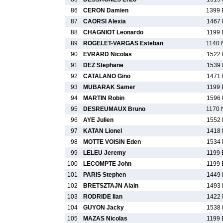
86
CERON Damien
1399 
87
CAORSI Alexia
1467 
88
CHAGNIOT Leonardo
1199 
89
ROGELET-VARGAS Esteban
1140 
90
EVRARD Nicolas
1522 
91
DEZ Stephane
1539 
92
CATALANO Gino
1471 
93
MUBARAK Samer
1199 
94
MARTIN Robin
1596 
95
DESREUMAUX Bruno
1170 
96
AYE Julien
1552 
97
KATAN Lionel
1418 
98
MOTTE VOISIN Eden
1534 
99
LELEU Jeremy
1199 
100
LECOMPTE John
1199 
101
PARIS Stephen
1449 
102
BRETSZTAJN Alain
1493 
103
RODRIDE Ilan
1422 
104
GUYON Jacky
1538 
105
MAZAS Nicolas
1199 