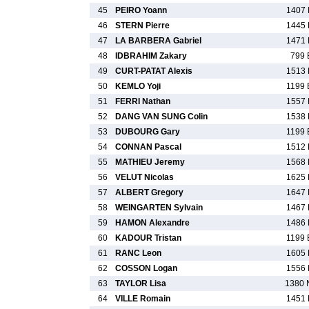
45
PEIRO Yoann
1407 
46
STERN Pierre
1445 
47
LA BARBERA Gabriel
1471 
48
IDBRAHIM Zakary
799 
49
CURT-PATAT Alexis
1513 
50
KEMLO Yoji
1199 
51
FERRI Nathan
1557 
52
DANG VAN SUNG Colin
1538 
53
DUBOURG Gary
1199 
54
CONNAN Pascal
1512 
55
MATHIEU Jeremy
1568 
56
VELUT Nicolas
1625 
57
ALBERT Gregory
1647 
58
WEINGARTEN Sylvain
1467 
59
HAMON Alexandre
1486 
60
KADOUR Tristan
1199 
61
RANC Leon
1605 
62
COSSON Logan
1556 
63
TAYLOR Lisa
1380 
64
VILLE Romain
1451 