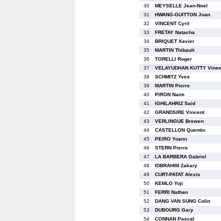
30
MEYSELLE Jean-Noel
31
HWANG-GUITTON Joan
32
VINCENT Cyril
33
FRETAY Natacha
34
BRIQUET Xavier
35
MARTIN Thibault
36
TORELLI Roger
37
VELAYUDHAN KUTTY Vinee
38
SCHMITZ Yves
39
MARTIN Pierre
40
PIRON Naim
41
IGHILAHRIZ Said
42
GRANDSIRE Vincent
43
VERLINGUE Brewen
44
CASTELLON Quentin
45
PEIRO Yoann
46
STERN Pierre
47
LA BARBERA Gabriel
48
IDBRAHIM Zakary
49
CURT-PATAT Alexis
50
KEMLO Yoji
51
FERRI Nathan
52
DANG VAN SUNG Colin
53
DUBOURG Gary
54
CONNAN Pascal