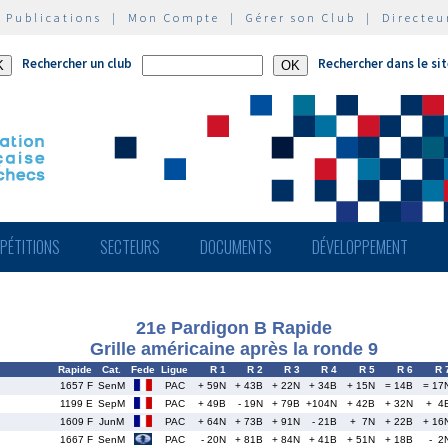
|
Publications
|
Mon Compte
|
Gérer son Club
|
Directeu
Rechercher un club
Rechercher dans le si
PÉTITIONS
SECTEURS
DOCUMENTS
DÉVELOPPEMENT
21e Pardigon B Rapide
Grille américaine après la ronde 9
Rapide
Cat.
Fede
Ligue
R 1
R 2
R 3
R 4
R 5
R 6
R 
1657 F
SenM
PAC
+ 59N
+ 43B
+ 22N
+ 34B
+ 15N
= 14B
= 17
1199 E
SepM
PAC
+ 49B
- 19N
+ 79B
+104N
+ 42B
+ 32N
+ 4
1609 F
JunM
PAC
+ 64N
+ 73B
+ 91N
- 21B
+ 7N
+ 22B
+ 16
1667 F
SenM
PAC
- 20N
+ 81B
+ 84N
+ 41B
+ 51N
+ 18B
- 2