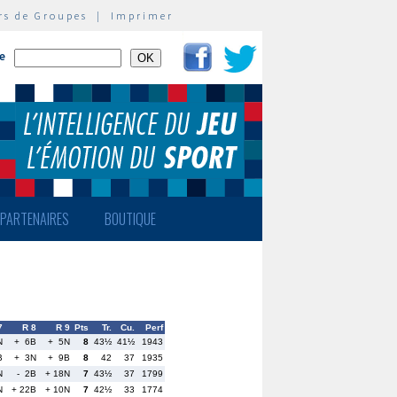
rs de Groupes
|
Imprimer
te
PARTENAIRES
BOUTIQUE
7
R 8
R 9
Pts
Tr.
Cu.
Perf
N
+ 6B
+ 5N
8
43½
41½
1943
B
+ 3N
+ 9B
8
42
37
1935
N
- 2B
+ 18N
7
43½
37
1799
N
+ 22B
+ 10N
7
42½
33
1774