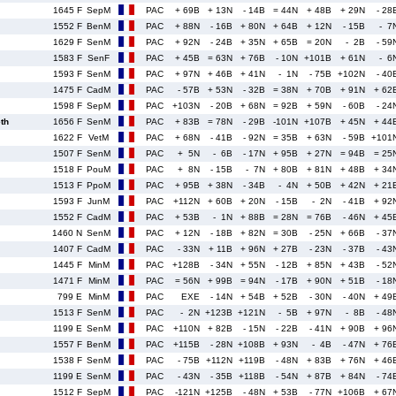
1645 F
SepM
PAC
+ 69B
+ 13N
- 14B
= 44N
+ 48B
+ 29N
- 28
1552 F
BenM
PAC
+ 88N
- 16B
+ 80N
+ 64B
+ 12N
- 15B
- 7
1629 F
SenM
PAC
+ 92N
- 24B
+ 35N
+ 65B
= 20N
- 2B
- 59
1583 F
SenF
PAC
+ 45B
= 63N
+ 76B
- 10N
+101B
+ 61N
- 6
1593 F
SenM
PAC
+ 97N
+ 46B
+ 41N
- 1N
- 75B
+102N
- 40
1475 F
CadM
PAC
- 57B
+ 53N
- 32B
= 38N
+ 70B
+ 91N
+ 62
1598 F
SepM
PAC
+103N
- 20B
+ 68N
= 92B
+ 59N
- 60B
- 24
th
1656 F
SenM
PAC
+ 83B
= 78N
- 29B
-101N
+107B
+ 45N
+ 44
1622 F
VetM
PAC
+ 68N
- 41B
- 92N
= 35B
+ 63N
- 59B
+101
1507 F
SenM
PAC
+ 5N
- 6B
- 17N
+ 95B
+ 27N
= 94B
= 25
1518 F
PouM
PAC
+ 8N
- 15B
- 7N
+ 80B
+ 81N
+ 48B
+ 34
1513 F
PpoM
PAC
+ 95B
+ 38N
- 34B
- 4N
+ 50B
+ 42N
+ 21
1593 F
JunM
PAC
+112N
+ 60B
+ 20N
- 15B
- 2N
- 41B
+ 92
1552 F
CadM
PAC
+ 53B
- 1N
+ 88B
= 28N
= 76B
- 46N
+ 45
1460 N
SenM
PAC
+ 12N
- 18B
+ 82N
= 30B
- 25N
+ 66B
- 37
1407 F
CadM
PAC
- 33N
+ 11B
+ 96N
+ 27B
- 23N
- 37B
- 43
1445 F
MinM
PAC
+128B
- 34N
+ 55N
- 12B
+ 85N
+ 43B
- 52
1471 F
MinM
PAC
= 56N
+ 99B
= 94N
- 17B
+ 90N
+ 51B
- 18
799 E
MinM
PAC
EXE
- 14N
+ 54B
+ 52B
- 30N
- 40N
+ 49
1513 F
SenM
PAC
- 2N
+123B
+121N
- 5B
+ 97N
- 8B
- 48
1199 E
SenM
PAC
+110N
+ 82B
- 15N
- 22B
- 41N
+ 90B
+ 96
1557 F
BenM
PAC
+115B
- 28N
+108B
+ 93N
- 4B
- 47N
+ 76
1538 F
SenM
PAC
- 75B
+112N
+119B
- 48N
+ 83B
+ 76N
+ 46
1199 E
SenM
PAC
- 43N
- 35B
+118B
- 54N
+ 87B
+ 84N
- 74
1512 F
SepM
PAC
-121N
+125B
- 48N
+ 53B
- 77N
+106B
+ 67