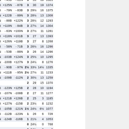
B
+125N
- 87B
3
30
19
1374
B
- 79N
- 83B
3
29½
16
1375
N
+122B
- 89N
3
28½
13
1308
N
- 88B
+122N
3
28½
12
1293
B
+119N
- 84B
3
27½
14
1304
B
- 63N
=100N
3
27½
11
1281
B
=118N
=101B
3
27
13
1393
B
+126N
+119B
3
27
8
1268
B
- 58N
- 71B
3
26½
16
1296
N
- 53B
- 88N
3
26
14
1296
N
-103B
+124N
3
25½
10
1295
N
-100B
+127N
3
24½
8
1276
B
- 90B
- 97N
2½
33½
14½
1335
N
=111B
- 95N
2½
27½
11
1233
N
-109B
-112N
2
30½
13
1259
2
29
15
1370
B
-123N
+125B
2
28
10
1194
B
-107N
-108B
2
27
11
1277
N
+121B
+126B
2
25
3
1185
B
+127N
-115B
2
23½
8
1232
B
-105B
-121N
1½
24½
6½
1077
B
-112B
-123N
1
26
6
728
N
-124B
-116B
1
21½
4
1053
0
24½
0
768