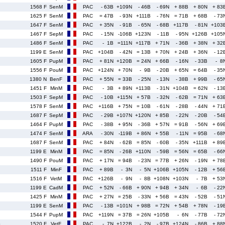
1568 F
SenM
PAC
- 63B
+109N
- 46B
- 69N
+ 88B
+ 80N
+ 83
1625 F
SenM
PAC
= 47B
- 93N
+111B
- 76N
= 71B
+ 68B
- 73
1647 F
SenM
PAC
+ 35N
- 91B
- 65N
- 68B
+117B
- 81N
+103
1467 F
SepM
PAC
- 15N
-106B
+123N
- 11B
- 95N
+126B
+105
1486 F
SenM
PAC
- 1B
=111N
+117B
+ 71N
- 36B
+ 38N
+ 32
1199 E
SenM
PAC
+104B
- 42N
= 13B
+ 70N
+ 24B
+ 36N
- 12
1605 F
PupM
PAC
+ 81N
+120B
= 24N
+ 66B
- 16N
- 33B
- 8
1556 F
PouM
PAC
+124N
+ 70N
- 9B
- 20B
+ 65N
= 64B
- 35
1380 N
BenF
PAC
+ 55N
= 33B
- 25N
- 13N
- 38B
+ 99B
- 65
1451 F
MinM
PAC
- 3B
+ 89N
+113B
- 31N
+104B
= 62N
- 13
1503 F
SepM
PAC
- 10B
+115N
+ 57B
- 32N
- 62B
= 71N
+ 63
1578 F
SenM
PAC
+116B
+ 75N
= 10B
- 61N
- 28B
- 44N
+ 71
1687 F
SepM
PAC
- 29B
+107N
+120N
+ 85B
- 22N
- 20B
- 54
1464 F
PupM
PAC
- 38B
+ 95N
- 36B
+ 57N
= 91B
- 56N
+ 69
1474 F
SenM
ARA
- 30N
-119B
+ 86N
+ 55B
- 11N
= 95B
- 68
1687 F
SenM
PAC
+ 84N
- 62B
= 85N
- 60B
- 35N
+111B
+ 89
1199 E
MinM
PAC
= 85N
- 26B
+110N
- 59B
= 56N
= 65B
- 66
1490 F
PouM
PAC
+ 17N
= 94B
- 23N
= 77B
+ 26N
- 19N
+ 78
1511 F
MinF
PAC
+ 89B
- 3N
- 5N
+106B
+105N
- 12B
+ 56
1516 F
VetM
PAC
+126B
- 9N
- 8B
+108N
+103N
- 7B
+ 53
1199 E
CadM
PAC
+ 52N
- 66B
+ 90N
+ 94B
+ 34N
- 6B
- 22
1425 F
MinM
PAC
+ 27N
= 25B
- 33N
+ 56B
= 43N
- 52B
- 51
1199 E
SenM
PAC
- 13B
=101N
+ 98B
= 72N
+ 54B
+ 78N
- 19
1544 F
PupM
PAC
+119N
= 37B
= 26N
+105B
- 6N
- 77B
- 72
e
1520 F
VetF
PAC
- 7N
+122B
- 2N
- 97B
+124N
- 86B
+ 88