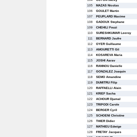
105
MAZAS Nicolas
106
GOULET Martin
107
PEUPLARD Maxime
108
GADOUX Stephane
109
CHEHILI Fouzi
110
SURESHKUMAR Leeroy
111
BERNARD Jaufre
112
OYER Guillaume
113
AMOURETTI Gil
114
KOSAREVA Maria
115
JOSHI Aarav
116
RANNOU Danielle
117
GONZALEZ Joaquin
118
SEMO Amandine
119
DUMITRU Filip
120
RAFFAELLI Alain
121
KRIEF Sacha
122
ACHOUR Djamal
123
TRIPODI Carole
124
BERGER Cyril
125
SCHOENI Christine
126
THIER Didier
127
MATHIEU Edwige
128
FRETAY Jacques