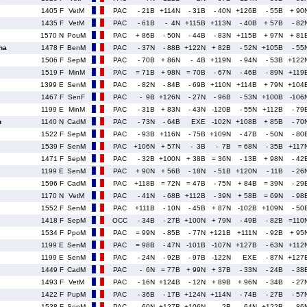
1405 F
VetM
PAC
- 21B
+114N
- 31B
- 40N
+126B
- 55B
+ 90
1435 F
VetM
PAC
- 61B
- 4N
+115B
+113N
- 40B
+ 57B
- 82
1570 N
PouM
PAC
+ 86B
- 50N
- 44B
- 83N
+115B
+ 97N
+ 81
ha
1478 F
BenM
PAC
- 37N
- 88B
+122N
+ 82B
- 52N
+105B
- 55
1506 F
SepM
PAC
- 70B
+ 86N
- 4B
+119N
- 94N
- 53B
+122
1519 F
MinM
PAC
= 71B
+ 98N
= 70B
- 67N
- 46B
- 89N
+119
1399 E
SenM
PAC
- 82N
- 84B
- 69B
+110N
+114B
+ 79N
+104
1467 F
SenF
PAC
- 9B
+126N
- 27N
- 96B
- 53N
+100B
-106
1199 E
MinM
PAC
- 31B
+ 83N
- 43N
-120B
- 55N
+112B
- 79
n
1140 N
CadM
PAC
- 73N
- 64B
EXE
-102N
+108B
+ 85B
- 70
1522 F
SepM
PAC
- 93B
+116N
- 75B
+109N
- 47B
- 50N
- 80
1539 F
SenM
PAC
+106N
+ 57N
- 3B
- 7B
= 68N
- 35B
+117
1471 F
SepM
PAC
- 32B
+100N
+ 38B
= 36N
- 13B
+ 98N
- 42
1199 E
SenM
PAC
+ 90N
+ 56B
- 18N
- 51B
+120N
- 11B
- 26
1596 F
CadM
PAC
+118B
= 72N
= 47B
- 75N
+ 84B
= 39N
- 29
1170 N
VetM
PAC
- 41N
- 68B
+112B
- 39N
+ 58B
= 69N
- 98
1552 F
SenM
PAC
+111B
- 10N
- 45B
+ 87N
-102B
+109N
- 50
1418 F
SepM
OCC
- 34B
- 27B
+100N
+ 79N
- 49B
- 82B
=110
1534 F
PpoM
PAC
= 99N
- 85B
- 77N
+121B
+111N
- 92B
+ 95
1199 E
SenM
PAC
= 98B
- 47N
-101B
-107N
+127B
- 63N
+112
1199 E
SenM
PAC
- 24N
- 92B
- 97B
-122N
EXE
- 87N
+127
1449 F
CadM
PAC
- 6N
= 77B
+ 99N
+ 37B
- 33N
- 24B
- 38
1493 F
VetM
PAC
- 16N
+124B
- 12N
+ 89B
+ 96N
- 34B
- 27
1422 F
PupM
PAC
- 36B
- 17B
+124N
+114N
- 74B
- 27B
- 57
1538 F
SepM
PAC
- 60N
+127B
+106N
- 2B
- 64N
+122B
- 86