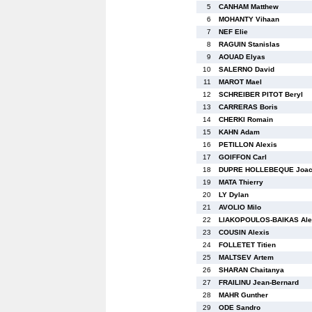
5
CANHAM Matthew
6
MOHANTY Vihaan
7
NEF Elie
8
RAGUIN Stanislas
9
AOUAD Elyas
10
SALERNO David
11
MAROT Mael
12
SCHREIBER PITOT Beryl
13
CARRERAS Boris
14
CHERKI Romain
15
KAHN Adam
16
PETILLON Alexis
17
GOIFFON Carl
18
DUPRE HOLLEBEQUE Joac
19
MATA Thierry
20
LY Dylan
21
AVOLIO Milo
22
LIAKOPOULOS-BAIKAS Ale
23
COUSIN Alexis
24
FOLLETET Titien
25
MALTSEV Artem
26
SHARAN Chaitanya
27
FRAILINU Jean-Bernard
28
MAHR Gunther
29
ODE Sandro