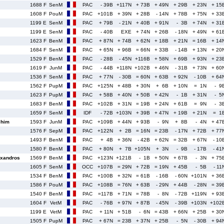
1688 F
SenM
PAC
- 39B
+117N
+ 73B
+ 49N
+ 29B
+ 23N
+ 15
1608 F
PouM
PAC
+101B
+ 39N
+ 28B
- 14N
+ 78B
+ 75N
+ 33
1199 E
SenM
PAC
+ 79B
- 21N
+ 40B
+ 91N
- 3B
+ 74N
+ 31
1199 E
SenM
PAC
- 40B
EXE
+ 74N
+ 26B
- 18N
+ 49N
+ 61
1623 F
BenM
PAC
+ 87N
+ 74B
+ 62N
+ 18B
+ 21N
= 16B
+ 14
1684 F
SenM
PAC
+ 65N
+ 96B
= 66N
+ 33B
- 14B
+ 13N
+ 20
1529 F
BenM
PAC
- 28B
- 45N
+116B
+ 58N
+ 69B
+ 93N
+ 23
1619 F
JunM
PAC
- 44B
+118N
+102B
+ 46N
- 31B
+ 73N
+ 60
1536 F
SenM
PAC
+ 77N
- 30B
= 60N
+ 63B
+ 92N
- 10B
+ 64
1562 F
PupM
PAC
+125N
+ 48B
+ 30N
+ 6B
+ 10N
= 1N
- 9
1623 F
PupM
PAC
+ 58B
+ 40N
+ 50B
+ 42N
- 1B
+ 31N
- 5
1683 F
BenM
PAC
+102B
+ 31N
= 19B
+ 24N
+ 61B
= 9N
- 3
1659 F
SenM
IDF
- 72B
+103N
+ 39B
+ 47N
+ 19B
+ 21N
= 1
him
1593 F
JunM
PAC
+109B
+ 44N
+ 93B
- 9N
+ 8B
- 4N
+ 47
1576 F
SepM
PAC
+122N
+ 2B
= 16N
= 23B
- 17N
+ 72B
+ 77
1493 F
BenM
PAC
+ 4B
+ 36N
- 42B
+ 62N
= 32B
+ 67N
- 10
1580 F
BenM
PAC
+ 80N
+ 7B
+105N
+ 3N
- 9B
- 17B
- 41
xandros
1569 F
BenM
PAC
+123N
+121B
- 1B
+ 50N
+ 67B
- 3N
+ 75
1605 F
SenM
OCC
+107B
= 29N
+ 72B
= 19N
+ 45B
- 5B
- 11
1534 F
BenM
PAC
+100B
+ 32N
= 61B
- 16B
- 60N
+101N
+ 36
1586 F
PouM
PAC
+108B
= 76N
+ 63B
- 29N
+ 44B
- 28N
= 39
1540 F
BenM
PAC
=117B
+ 71N
= 78B
- 8N
- 72B
+119N
+ 93
1604 F
VetM
PAC
- 76B
+ 97N
+ 87B
- 45N
- 39B
+103N
+102
1199 E
VetM
PAC
+ 11N
+ 51B
- 6N
= 43B
+ 66N
+ 25B
+ 30
1505 F
PupM
PAC
+ 67N
= 23B
+ 37N
+ 25B
- 5N
- 30B
+ 94