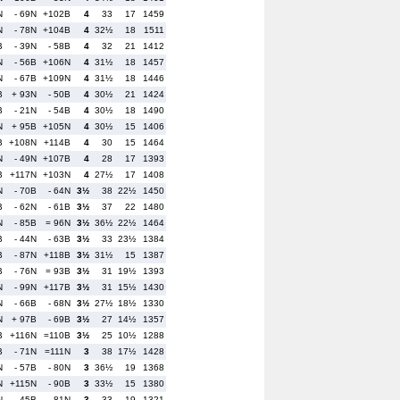
N
- 69N
+102B
4
33
17
1459
N
- 78N
+104B
4
32½
18
1511
B
- 39N
- 58B
4
32
21
1412
N
- 56B
+106N
4
31½
18
1457
N
- 67B
+109N
4
31½
18
1446
B
+ 93N
- 50B
4
30½
21
1424
B
- 21N
- 54B
4
30½
18
1490
N
+ 95B
+105N
4
30½
15
1406
B
+108N
+114B
4
30
15
1464
N
- 49N
+107B
4
28
17
1393
B
+117N
+103N
4
27½
17
1408
N
- 70B
- 64N
3½
38
22½
1450
B
- 62N
- 61B
3½
37
22
1480
N
- 85B
= 96N
3½
36½
22½
1464
B
- 44N
- 63B
3½
33
23½
1384
B
- 87N
+118B
3½
31½
15
1387
B
- 76N
= 93B
3½
31
19½
1393
N
- 99N
+117B
3½
31
15½
1430
N
- 66B
- 68N
3½
27½
18½
1330
N
+ 97B
- 69B
3½
27
14½
1357
B
+116N
=110B
3½
25
10½
1288
B
- 71N
=111N
3
38
17½
1428
N
- 57B
- 80N
3
36½
19
1368
N
+115N
- 90B
3
33½
15
1380
N
- 45B
- 81N
3
33
19
1321