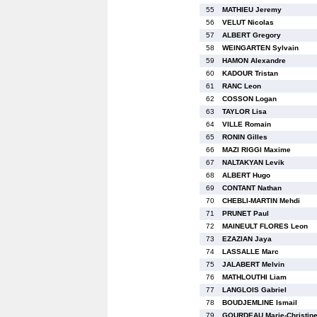
55
MATHIEU Jeremy
56
VELUT Nicolas
57
ALBERT Gregory
58
WEINGARTEN Sylvain
59
HAMON Alexandre
60
KADOUR Tristan
61
RANC Leon
62
COSSON Logan
63
TAYLOR Lisa
64
VILLE Romain
65
RONIN Gilles
66
MAZI RIGGI Maxime
67
NALTAKYAN Levik
68
ALBERT Hugo
69
CONTANT Nathan
70
CHEBLI-MARTIN Mehdi
71
PRUNET Paul
72
MAINEULT FLORES Leon
73
EZAZIAN Jaya
74
LASSALLE Marc
75
JALABERT Melvin
76
MATHLOUTHI Liam
77
LANGLOIS Gabriel
78
BOUDJEMLINE Ismail
79
GOURDEAU Marie-Christin