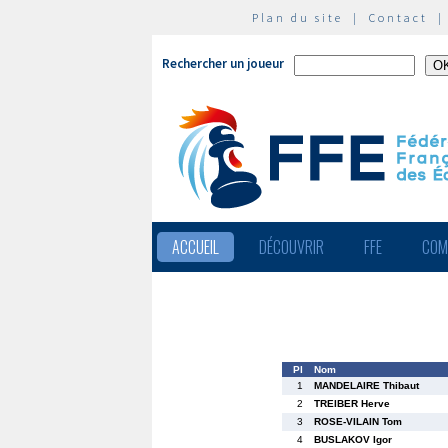
Plan du site
|
Contact
Rechercher un joueur
ACCUEIL
DÉCOUVRIR
FFE
COM
Pl
Nom
1
MANDELAIRE Thibaut
2
TREIBER Herve
3
ROSE-VILAIN Tom
4
BUSLAKOV Igor