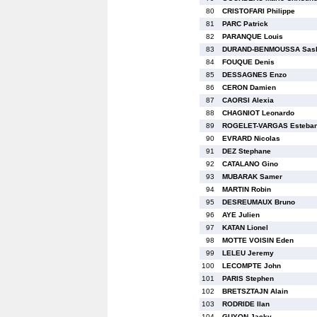
80
CRISTOFARI Philippe
81
PARC Patrick
82
PARANQUE Louis
83
DURAND-BENMOUSSA Sas
84
FOUQUE Denis
85
DESSAGNES Enzo
86
CERON Damien
87
CAORSI Alexia
88
CHAGNIOT Leonardo
89
ROGELET-VARGAS Esteba
90
EVRARD Nicolas
91
DEZ Stephane
92
CATALANO Gino
93
MUBARAK Samer
94
MARTIN Robin
95
DESREUMAUX Bruno
96
AYE Julien
97
KATAN Lionel
98
MOTTE VOISIN Eden
99
LELEU Jeremy
100
LECOMPTE John
101
PARIS Stephen
102
BRETSZTAJN Alain
103
RODRIDE Ilan
104
GUYON Jacky