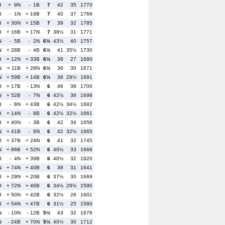
B
+ 9N
- 1B
7
42
35
1770
B
- 1N
+ 19B
7
40
37
1769
B
+ 30N
+ 15B
7
39
32
1785
B
+ 16B
+ 17N
7
38½
31
1771
N
- 5B
- 2N
6½
43½
40
1757
N
+ 28B
- 4B
6½
41
35½
1730
B
= 12N
+ 33B
6½
38
27
1680
N
= 11B
+ 28N
6½
36
30
1671
N
+ 59B
+ 14B
6½
36
29½
1691
B
= 17B
- 13N
6
46
38
1700
N
+ 52B
- 7N
6
42½
36
1698
B
- 8N
+ 43B
6
42½
34½
1692
B
= 14N
- 8B
6
42½
32½
1661
B
+ 40N
- 3B
6
42
34
1658
N
+ 41B
- 6N
6
42
32½
1665
B
+ 37B
= 24N
6
41
32
1745
N
+ 86B
+ 52N
6
40½
33
1668
B
- 4N
+ 39B
6
40½
32
1620
N
+ 74N
+ 40B
6
39
31
1641
B
+ 29N
= 20B
6
37½
30
1669
B
+ 72N
+ 46B
6
34½
29½
1590
B
+ 50N
+ 42B
6
32½
26
1601
B
+ 54N
+ 47B
6
31½
25
1580
N
- 10N
- 12B
5½
43
32
1676
N
- 24B
+ 70N
5½
40½
30
1712