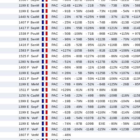
1199 E
SenM
PAC
+114B
+113N
- 21B
- 78N
- 73B
- 83N
- 58
1199 E
SenM
PAC
- 91B
+ 58N
-104B
- 73N
+118B
- 54N
+ 87
1440 N
CadM
PAC
- 23N
- 67B
=125N
+ 99B
- 37N
-117B
=111
1407 F
BenM
PAC
- 25N
+110B
- 51N
- 74B
- 89N
-113B
+124
1417 F
SepM
PAC
- 18N
- 55B
+126N
- 90B
+121N
- 96B
-114
1538 F
PouM
PAC
- 50B
-108N
- 71B
- 86B
+123N
+115N
= 97
1199 E
SenM
PAC
- 96N
= 59B
- 56N
+112B
- 98B
- 70N
=107
1416 F
SenM
PAC
- 42B
- 52B
- 95N
-111N
+116B
- 88N
- 99
1583 F
SenM
PAC
+127N
-105B
- 64N
- 81B
-122B
+108N
+118
1525 F
SenF
PAC
-105N
- 80B
+127N
-103B
- 86N
+124B
+109
1280 N
BenM
PAC
- 51N
- 65B
- 81N
+127B
- 82N
-110B
+121
1400 F
VetF
PAC
- 66N
- 90B
- 11N
-124B
-112N
+125B
+126
1199 E
SepM
PAC
= 26N
- 5B
- 59N
+125B
- 57N
+107N
- 91
1421 F
SenF
PAC
- 94N
- 12B
- 53N
+123B
-106N
+121B
-113
1199 E
MinM
PAC
- 78B
+ 69N
- 52N
- 84B
+125N
- 26B
- 85
1511 F
VetM
PAC
>129N
- 61N
- 67B
+ 88N
- 93B
1150 N
CadM
PAC
+ 54B
- 22N
- 49B
- 98N
-109B
-118N
-115
1399 E
SepM
PAC
- 19B
- 79N
- 83B
+100B
+113N
-104N
- 84
1399 E
SepF
PAC
- 22B
- 49N
- 58B
-118N
-110B
-127N
-125
1199 E
SepM
PAC
- 62B
-102N
-103B
+116N
- 79B
-114N
-108
1290 N
VetF
PAC
- 14B
- 54N
=107B
-117N
-119B
-116N
+123
1199 E
MinM
PAC
- 74N
- 87B
-109B
EXE
- 80N
- 58N
-116
1407 F
VetF
PAC
-113B
-104N
-114B
-115N
- 99N
+123B
-100
1607 F
VetM
PAC
- 46N