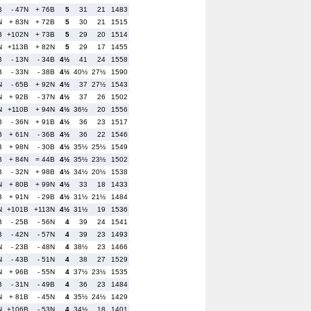
B
- 47N
+ 76B
5
31
21
1483
N
+ 83N
+ 72B
5
30
21
1515
B
+102N
+ 73B
5
29
20
1514
N
+113B
+ 82N
5
29
17
1455
B
- 13N
- 34B
4½
41
24
1558
B
- 33N
- 38B
4½
40½
27½
1590
N
- 65B
+ 92N
4½
37
27½
1543
N
+ 92B
- 37N
4½
37
26
1502
N
+110B
+ 94N
4½
36½
20
1556
B
- 36N
+ 91B
4½
36
23
1517
B
+ 61N
- 36B
4½
36
22
1546
B
+ 98N
- 30B
4½
35½
25½
1549
B
+ 84N
= 44B
4½
35½
23½
1502
B
- 32N
+ 98B
4½
34½
20½
1538
N
+ 80B
+ 99N
4½
33
18
1433
B
+ 91N
- 29B
4½
31½
21½
1484
N
+101B
+113N
4½
31½
19
1536
B
- 25B
- 56N
4
39
24
1541
B
- 42N
- 57N
4
39
23
1493
N
- 23B
- 48N
4
38½
23
1466
N
- 43B
- 51N
4
38
27
1529
N
+ 96B
- 55N
4
37½
23½
1535
B
- 31N
- 49B
4
36
23
1484
N
+ 81B
- 45N
4
35½
24½
1429
N
+106B
- 53N
4
34½
18
1401