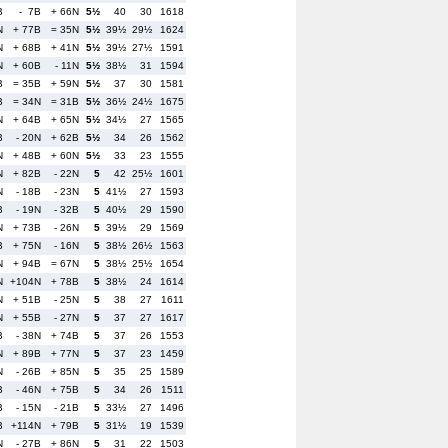
B
- 7B
+ 66N
5½
40
30
1618
N
+ 77B
= 35N
5½
39½
29½
1624
N
+ 68B
+ 41N
5½
39½
27½
1591
N
+ 60B
- 11N
5½
38½
31
1594
B
= 35B
+ 59N
5½
37
30
1581
B
= 34N
= 31B
5½
36½
24½
1675
N
+ 64B
+ 65N
5½
34½
27
1565
B
- 20N
+ 62B
5½
34
26
1562
N
+ 48B
+ 60N
5½
33
23
1555
N
+ 82B
- 22N
5
42
25½
1601
N
- 18B
- 23N
5
41½
27
1593
B
- 19N
- 32B
5
40½
29
1590
N
+ 73B
- 26N
5
39½
29
1569
B
+ 75N
- 16N
5
38½
26½
1563
N
+ 94B
= 67N
5
38½
25½
1654
N
+104N
+ 78B
5
38½
24
1614
N
+ 51B
- 25N
5
38
27
1611
N
+ 55B
- 27N
5
37
27
1617
B
- 38N
+ 74B
5
37
26
1553
N
+ 89B
+ 77N
5
37
23
1459
N
- 26B
+ 85N
5
35
25
1589
B
- 46N
+ 75B
5
34
26
1511
B
- 15N
- 21B
5
33½
27
1496
B
+114N
+ 79B
5
31½
19
1539
N
- 27B
+ 86N
5
31
22
1503