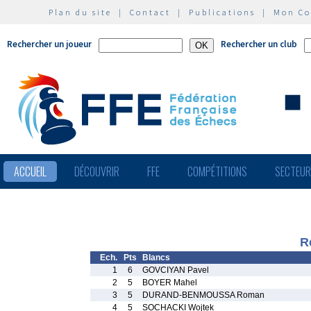
Plan du site
|
Contact
|
Publications
|
Mon C
Rechercher un joueur
Rechercher un club
ACCUEIL
DÉCOUVRIR
FFE
COMPÉTITIONS
SECTEU
R
Ech.
Pts
Blancs
1
6
GOVCIYAN Pavel
2
5
BOYER Mahel
3
5
DURAND-BENMOUSSA Roman
4
5
SOCHACKI Wojtek