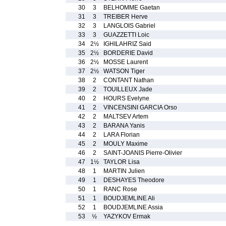
30
3
BELHOMME Gaetan
31
3
TREIBER Herve
32
3
LANGLOIS Gabriel
33
3
GUAZZETTI Loic
34
2½
IGHILAHRIZ Said
35
2½
BORDERIE David
36
2½
MOSSE Laurent
37
2½
WATSON Tiger
38
2
CONTANT Nathan
39
2
TOUILLEUX Jade
40
2
HOURS Evelyne
41
2
VINCENSINI GARCIA Orso
42
2
MALTSEV Artem
43
2
BARANA Yanis
44
2
LARA Florian
45
2
MOULY Maxime
46
2
SAINT-JOANIS Pierre-Olivier
47
1½
TAYLOR Lisa
48
1
MARTIN Julien
49
1
DESHAYES Theodore
50
1
RANC Rose
51
1
BOUDJEMLINE Ali
52
1
BOUDJEMLINE Assia
53
½
YAZYKOV Ermak