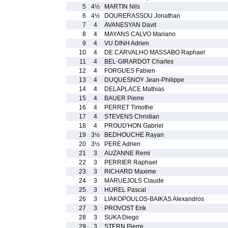
5
4½
MARTIN Nils
6
4½
DOURERASSOU Jonathan
7
4
AVANESYAN Davit
8
4
MAYANS CALVO Mariano
9
4
VU DINH Adrien
10
4
DE CARVALHO MASSABO Raphael
11
4
BEL-GIRARDOT Charles
12
4
FORGUES Fabien
13
4
DUQUESNOY Jean-Philippe
14
4
DELAPLACE Mathias
15
4
BAUER Pierre
16
4
PERRET Timothe
17
4
STEVENS Christian
18
4
PROUD'HON Gabriel
19
3½
BEDHOUCHE Rayan
20
3½
PERE Adrien
21
3
AUZANNE Remi
22
3
PERRIER Raphael
23
3
RICHARD Maxime
24
3
MARUEJOLS Claude
25
3
HUREL Pascal
26
3
LIAKOPOULOS-BAIKAS Alexandros
27
3
PROVOST Erik
28
3
SUKA Diego
29
3
STERN Pierre