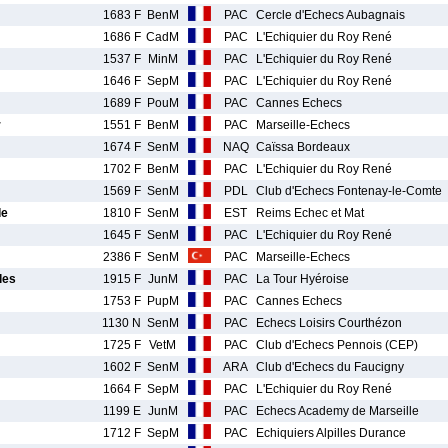
1683 F
BenM
PAC
Cercle d'Echecs Aubagnais
1686 F
CadM
PAC
L'Echiquier du Roy René
1537 F
MinM
PAC
L'Echiquier du Roy René
1646 F
SepM
PAC
L'Echiquier du Roy René
1689 F
PouM
PAC
Cannes Echecs
r
1551 F
BenM
PAC
Marseille-Echecs
1674 F
SenM
NAQ
Caïssa Bordeaux
1702 F
BenM
PAC
L'Echiquier du Roy René
1569 F
SenM
PDL
Club d'Echecs Fontenay-le-Comte
de
1810 F
SenM
EST
Reims Echec et Mat
1645 F
SenM
PAC
L'Echiquier du Roy René
2386 F
SenM
PAC
Marseille-Echecs
les
1915 F
JunM
PAC
La Tour Hyéroise
1753 F
PupM
PAC
Cannes Echecs
1130 N
SenM
PAC
Echecs Loisirs Courthézon
1725 F
VetM
PAC
Club d'Echecs Pennois (CEP)
1602 F
SenM
ARA
Club d'Echecs du Faucigny
1664 F
SepM
PAC
L'Echiquier du Roy René
1199 E
JunM
PAC
Echecs Academy de Marseille
1712 F
SepM
PAC
Echiquiers Alpilles Durance