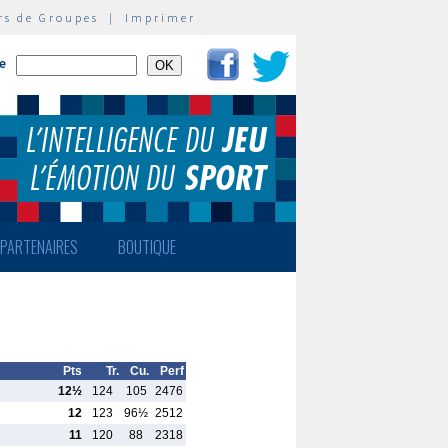
rs de Groupes
|
Imprimer
te
PARTENAIRES
BOUTIQUE
Pts
Tr.
Cu.
Perf
12½
124
105
2476
12
123
96½
2512
11
120
88
2318