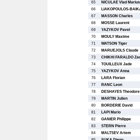
65
NICULAE Vlad Marius
66
LIAKOPOULOS-BAIKA
67
MASSON Charles
68
MOSSE Laurent
69
YAZYKOV Pavel
70
MOULY Maxime
71
WATSON Tiger
72
MARUEJOLS Claude
73
CHIKHI FARALDO Zac
74
TOUILLEUX Jade
75
YAZYKOV Anna
76
LARA Florian
77
RANC Leon
78
DESHAYES Theodore
79
MARTIN Julien
80
BORDERIE David
81
LAPI Mario
82
GANIER Philippe
83
STERN Pierre
84
MALTSEV Artem
85
SUKA Diego