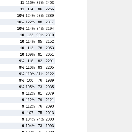
11
116½
87½
2403
11
114
86
2256
10½
124½
93½
2389
10½
122½
88
2317
10½
114½
84½
2194
10
123
90½
2310
10
114½
85
2152
10
113
78
2053
10
109½
81
2051
9½
118
82
2291
9½
116½
83
2205
9½
110½
81½
2122
9½
106
76
1989
9½
105½
73
2035
9
112½
81
2079
9
112½
79
2121
9
112½
76
2093
9
107
75
2013
9
104½
74½
2003
9
104½
73
1993