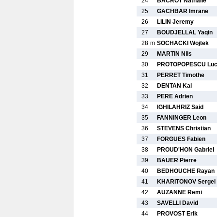
24
BACROT Nathalie
25
GACHBAR Imrane
26
LILIN Jeremy
27
BOUDJELLAL Yaqin
28
m
SOCHACKI Wojtek
29
MARTIN Nils
30
PROTOPOPESCU Lu
31
PERRET Timothe
32
DENTAN Kai
33
PERE Adrien
34
IGHILAHRIZ Said
35
FANNINGER Leon
36
STEVENS Christian
37
FORGUES Fabien
38
PROUD'HON Gabriel
39
BAUER Pierre
40
BEDHOUCHE Rayan
41
KHARITONOV Sergei
42
AUZANNE Remi
43
SAVELLI David
44
PROVOST Erik