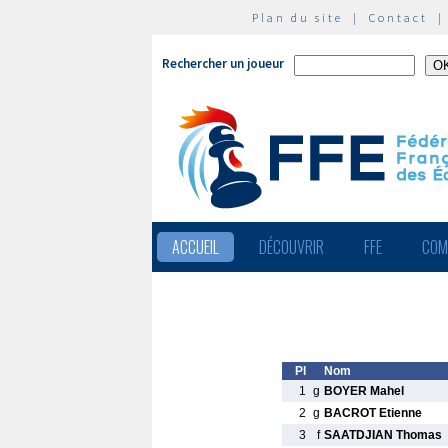
Plan du site
|
Contact
Rechercher un joueur
ACCUEIL
DÉCOUVRIR
FFE
COM
Pl
Nom
1
g
BOYER Mahel
2
g
BACROT Etienne
3
f
SAATDJIAN Thomas