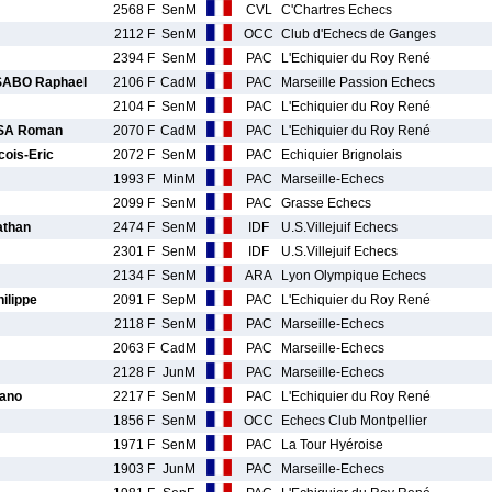
2568 F
SenM
CVL
C'Chartres Echecs
2112 F
SenM
OCC
Club d'Echecs de Ganges
2394 F
SenM
PAC
L'Echiquier du Roy René
ABO Raphael
2106 F
CadM
PAC
Marseille Passion Echecs
2104 F
SenM
PAC
L'Echiquier du Roy René
A Roman
2070 F
CadM
PAC
L'Echiquier du Roy René
ois-Eric
2072 F
SenM
PAC
Echiquier Brignolais
1993 F
MinM
PAC
Marseille-Echecs
2099 F
SenM
PAC
Grasse Echecs
than
2474 F
SenM
IDF
U.S.Villejuif Echecs
2301 F
SenM
IDF
U.S.Villejuif Echecs
2134 F
SenM
ARA
Lyon Olympique Echecs
lippe
2091 F
SepM
PAC
L'Echiquier du Roy René
2118 F
SenM
PAC
Marseille-Echecs
2063 F
CadM
PAC
Marseille-Echecs
2128 F
JunM
PAC
Marseille-Echecs
ano
2217 F
SenM
PAC
L'Echiquier du Roy René
1856 F
SenM
OCC
Echecs Club Montpellier
1971 F
SenM
PAC
La Tour Hyéroise
1903 F
JunM
PAC
Marseille-Echecs