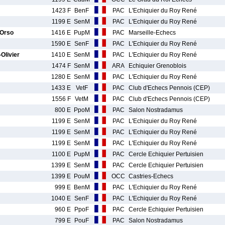
1423 F
BenF
PAC
L'Echiquier du Roy René
1199 E
SenM
PAC
L'Echiquier du Roy René
Orso
1416 E
PupM
PAC
Marseille-Echecs
1590 E
SenF
PAC
L'Echiquier du Roy René
Olivier
1410 E
SenM
PAC
L'Echiquier du Roy René
1474 F
SenM
ARA
Echiquier Grenoblois
1280 E
SenM
PAC
L'Echiquier du Roy René
1433 E
VetF
PAC
Club d'Echecs Pennois (CEP)
1556 F
VetM
PAC
Club d'Echecs Pennois (CEP)
800 E
PpoM
PAC
Salon Nostradamus
1199 E
SenM
PAC
L'Echiquier du Roy René
1199 E
SenM
PAC
L'Echiquier du Roy René
1199 E
SenM
PAC
L'Echiquier du Roy René
1100 E
PupM
PAC
Cercle Echiquier Pertuisien
1399 E
SenM
PAC
Cercle Echiquier Pertuisien
1399 E
PouM
OCC
Castries-Echecs
999 E
BenM
PAC
L'Echiquier du Roy René
1040 E
SenF
PAC
L'Echiquier du Roy René
960 E
PpoF
PAC
Cercle Echiquier Pertuisien
799 E
PouF
PAC
Salon Nostradamus