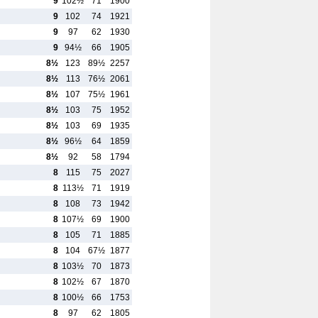
9
102½
71
1900
9
102
74
1921
9
97
62
1930
9
94½
66
1905
8½
123
89½
2257
8½
113
76½
2061
8½
107
75½
1961
8½
103
75
1952
8½
103
69
1935
8½
96½
64
1859
8½
92
58
1794
8
115
75
2027
8
113½
71
1919
8
108
73
1942
8
107½
69
1900
8
105
71
1885
8
104
67½
1877
8
103½
70
1873
8
102½
67
1870
8
100½
66
1753
8
97
62
1805