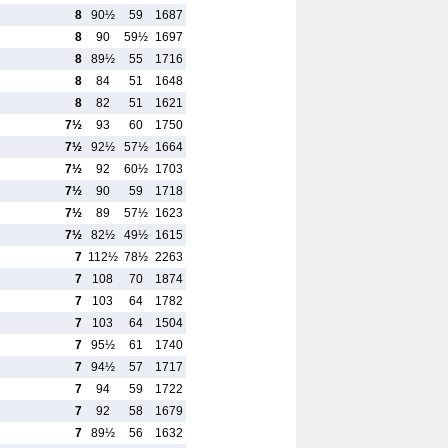
8
90½
59
1687
8
90
59½
1697
8
89½
55
1716
8
84
51
1648
8
82
51
1621
7½
93
60
1750
7½
92½
57½
1664
7½
92
60½
1703
7½
90
59
1718
7½
89
57½
1623
7½
82½
49½
1615
7
112½
78½
2263
7
108
70
1874
7
103
64
1782
7
103
64
1504
7
95½
61
1740
7
94½
57
1717
7
94
59
1722
7
92
58
1679
7
89½
56
1632