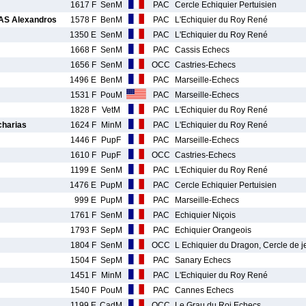
1617 F
SenM
PAC
Cercle Echiquier Pertuisien
S Alexandros
1578 F
BenM
PAC
L'Echiquier du Roy René
1350 E
SenM
PAC
L'Echiquier du Roy René
1668 F
SenM
PAC
Cassis Echecs
1656 F
SenM
OCC
Castries-Echecs
1496 E
BenM
PAC
Marseille-Echecs
1531 F
PouM
PAC
Marseille-Echecs
1828 F
VetM
PAC
L'Echiquier du Roy René
harias
1624 F
MinM
PAC
L'Echiquier du Roy René
1446 F
PupF
PAC
Marseille-Echecs
1610 F
PupF
OCC
Castries-Echecs
1199 E
SenM
PAC
L'Echiquier du Roy René
1476 E
PupM
PAC
Cercle Echiquier Pertuisien
999 E
PupM
PAC
Marseille-Echecs
1761 F
SenM
PAC
Echiquier Niçois
1793 F
SepM
PAC
Echiquier Orangeois
1804 F
SenM
OCC
L Echiquier du Dragon, Cercle de 
1504 F
SepM
PAC
Sanary Echecs
1451 F
MinM
PAC
L'Echiquier du Roy René
1540 F
PouM
PAC
Cannes Echecs
1199 E
CadM
OCC
Le Grau du Roi Echecs