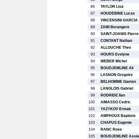
86
TAYLOR Lisa
87
HOUDEBINE Lucas
88
VINCENSINI GARCIA 
89
ZAMI Berangere
90
SAINT-JOANIS Pierre-
91
CONTANT Nathan
92
ALLOUCHE Theo
93
HOURS Evelyne
94
WEBER Michel
95
BOUDJEMLINE Ali
96
LASNON Gregoire
97
BELHOMME Gaetan
98
LANGLOIS Gabriel
99
RODRIDE Ilan
100
AIMASSO Cedric
101
YAZYKOV Ermak
102
AMPHOUX Baptiste
103
CHAPUS Eugenie
104
RANC Rose
105
BOUDJEMLINE Assia