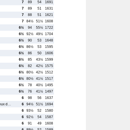
7
89
54
1691
7
89
51
1631
7
88
51
1621
7
84½
51½
1608
6½
94
55½
1722
6½
92½
49½
1704
6½
90
53
1648
6½
86½
53
1595
6½
86
50
1606
6½
85
43½
1599
6½
82
42½
1575
6½
80½
42½
1512
6½
80½
41½
1517
6½
78
40½
1495
6½
76
41½
1497
6
98
56
1637
jeux d…
6
94½
51½
1694
6
93½
52
1580
6
92½
54
1587
6
91
49
1608
6
89½
52
1589