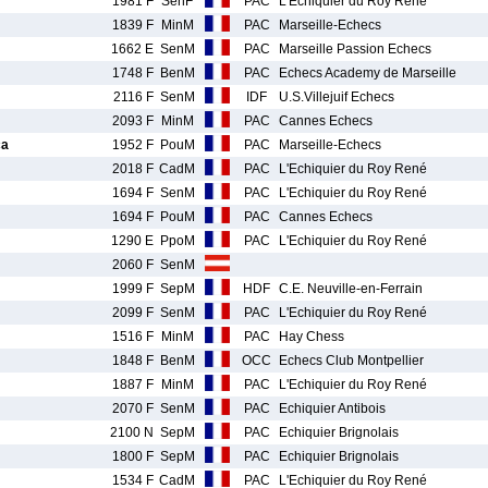
1981 F
SenF
PAC
L'Echiquier du Roy René
1839 F
MinM
PAC
Marseille-Echecs
1662 E
SenM
PAC
Marseille Passion Echecs
1748 F
BenM
PAC
Echecs Academy de Marseille
2116 F
SenM
IDF
U.S.Villejuif Echecs
2093 F
MinM
PAC
Cannes Echecs
ca
1952 F
PouM
PAC
Marseille-Echecs
2018 F
CadM
PAC
L'Echiquier du Roy René
1694 F
SenM
PAC
L'Echiquier du Roy René
1694 F
PouM
PAC
Cannes Echecs
1290 E
PpoM
PAC
L'Echiquier du Roy René
2060 F
SenM
1999 F
SepM
HDF
C.E. Neuville-en-Ferrain
2099 F
SenM
PAC
L'Echiquier du Roy René
1516 F
MinM
PAC
Hay Chess
1848 F
BenM
OCC
Echecs Club Montpellier
1887 F
MinM
PAC
L'Echiquier du Roy René
2070 F
SenM
PAC
Echiquier Antibois
2100 N
SepM
PAC
Echiquier Brignolais
1800 F
SepM
PAC
Echiquier Brignolais
1534 F
CadM
PAC
L'Echiquier du Roy René