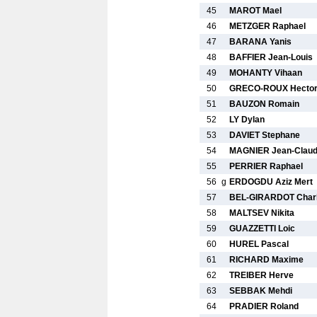
45
MAROT Mael
46
METZGER Raphael
47
BARANA Yanis
48
BAFFIER Jean-Louis
49
MOHANTY Vihaan
50
GRECO-ROUX Hecto
51
BAUZON Romain
52
LY Dylan
53
DAVIET Stephane
54
MAGNIER Jean-Clau
55
PERRIER Raphael
56
g
ERDOGDU Aziz Mert
57
BEL-GIRARDOT Char
58
MALTSEV Nikita
59
GUAZZETTI Loic
60
HUREL Pascal
61
RICHARD Maxime
62
TREIBER Herve
63
SEBBAK Mehdi
64
PRADIER Roland