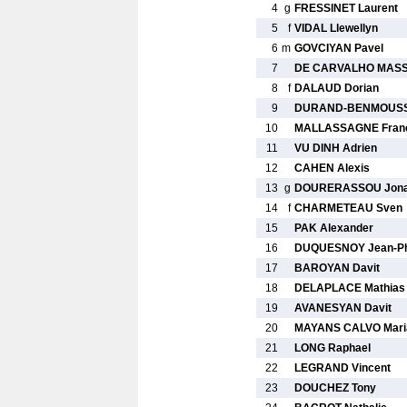
4
g
FRESSINET Laurent
5
f
VIDAL Llewellyn
6
m
GOVCIYAN Pavel
7
DE CARVALHO MASS
8
f
DALAUD Dorian
9
DURAND-BENMOUSS
10
MALLASSAGNE Franc
11
VU DINH Adrien
12
CAHEN Alexis
13
g
DOURERASSOU Jona
14
f
CHARMETEAU Sven
15
PAK Alexander
16
DUQUESNOY Jean-Phi
17
BAROYAN Davit
18
DELAPLACE Mathias
19
AVANESYAN Davit
20
MAYANS CALVO Mari
21
LONG Raphael
22
LEGRAND Vincent
23
DOUCHEZ Tony