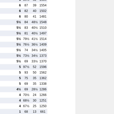
6
87
39
1554
6
82
40
1502
6
80
41
1481
5½
84
48½
1548
5½
83
40½
1510
5½
81
40½
1497
5½
79½
41½
1514
5½
76½
36½
1409
5½
74
34½
1405
5½
73½
34½
1373
5½
69
33½
1370
5
97½
52
1596
5
93
50
1562
5
75
35
1362
5
69
35
1338
4½
69
28½
1286
4
70½
24
1266
4
68½
30
1251
4
67½
25
1250
1
68
13
661