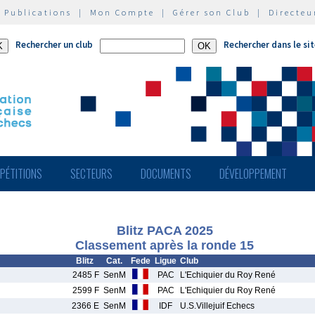
|
Publications
|
Mon Compte
|
Gérer son Club
|
Directeu
Rechercher un club
Rechercher dans le si
PÉTITIONS
SECTEURS
DOCUMENTS
DÉVELOPPEMENT
Blitz PACA 2025
Classement après la ronde 15
Blitz
Cat.
Fede
Ligue
Club
2485 F
SenM
PAC
L'Echiquier du Roy René
2599 F
SenM
PAC
L'Echiquier du Roy René
2366 E
SenM
IDF
U.S.Villejuif Echecs