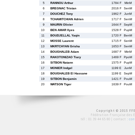
5
RANNOU Arthur
1784 F
MinM
6
BREGNAC Tristan
2016 F
SenM
7
DOUCHEZ Tony
1962 F
JunM
8
TCHAMITCHIAN Adrien
1717 F
SenM
9
MAURIN Olivier
1644 F
SepM
10
BEN AMAR Ilyes
1528 F
PupM
11
BOUDJELLAL Yaqin
1720 F
BenM
12
MOSSE Laurent
1715 F
SenM
13
MKRTCHYAN Grisha
1653 F
SenM
14
BOUGHALEB Adam
1687 F
MinM
15
RAKOTONIZAO Tiary
1469 F
PpoM
16
SITBON Natann
1575 F
PupM
17
MONIER Indgel
1199 E
JunM
18
BOUGHALEB El Hassane
1199 E
SepM
19
SITBON Benjamin
1421 F
PouM
20
WATSON Tiger
1639 F
PouM
Copyright © 2015 FFE
Fédération Française des 
tél :
01 39 44 65 80
| contact :
con