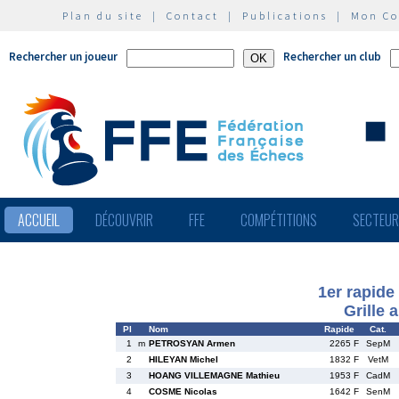
Plan du site
|
Contact
|
Publications
|
Mon C
Rechercher un joueur
Rechercher un club
ACCUEIL
DÉCOUVRIR
FFE
COMPÉTITIONS
SECTEU
1er rapid
Grille 
Pl
Nom
Rapide
Cat.
1
m
PETROSYAN Armen
2265 F
SepM
2
HILEYAN Michel
1832 F
VetM
3
HOANG VILLEMAGNE Mathieu
1953 F
CadM
4
COSME Nicolas
1642 F
SenM