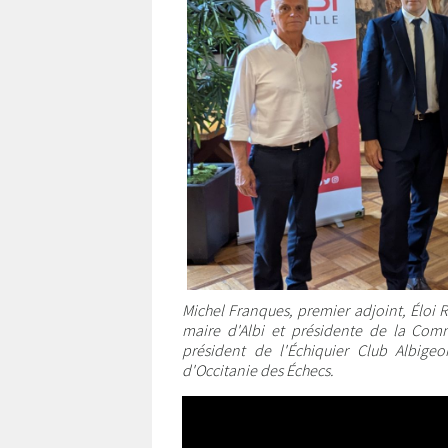
Michel Franques, premier adjoint, Éloi 
maire d'Albi et présidente de la Comm
président de l'Échiquier Club Albige
d'Occitanie des Échecs.