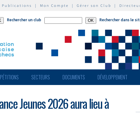
|
Publications
|
Mon Compte
|
Gérer son Club
|
Directeu
Rechercher un club
Rechercher dans le si
PÉTITIONS
SECTEURS
DOCUMENTS
DÉVELOPPEMENT
ance Jeunes 2026 aura lieu à