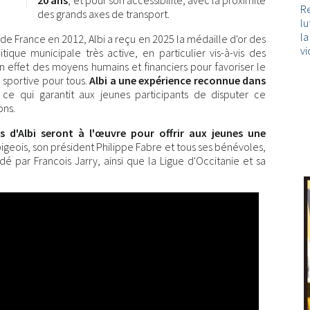
20 ans
, et pour son accessibilité, avec la proximité
Re
des grands axes de transport.
lu
l
e de France en 2012, Albi a reçu en 2025 la médaille d'or des
vi
tique municipale très active, en particulier vis-à-vis des
en effet des moyens humains et financiers pour favoriser le
sportive pour tous.
Albi a une expérience reconnue dans
 ce qui garantit aux jeunes participants de disputer ce
ons.
s d'Albi seront à l'œuvre pour offrir aux jeunes une
lbigeois, son président Philippe Fabre et tous ses bénévoles,
 par Francois Jarry, ainsi que la Ligue d'Occitanie et sa