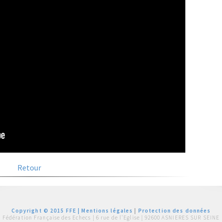
Retour
Copyright © 2015 FFE |
Mentions légales
|
Protection des données
Fédération Française des Echecs |
6 rue de l'Eglise | 92600 ASNIERES SUR SEINE