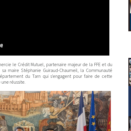
ercie le Crédit Mutuel, partenaire majeur de la FFE et du
bi, sa maire Stéphanie Guiraud-Chaumeil, la Communauté
 département du Tarn qui s'engagent pour faire de cette
 une réussite.