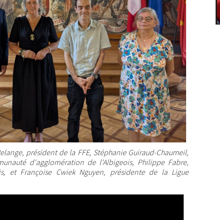
Relange, président de la FFE, Stéphanie Guiraud-Chaumeil,
unauté d'agglomération de l'Albigeois, Philippe Fabre,
ois, et Françoise Cwiek Nguyen, présidente de la Ligue