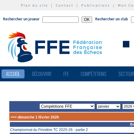
Plan du site
|
Contact
|
Publications
|
Mon C
Rechercher un joueur
Rechercher un club
ACCUEIL
DÉCOUVRIR
FFE
COMPÉTITIONS
SECTEU
<<< dimanche 1 février 2026
Bo
Championnat du Finistère TC 2025-26 - partie 2