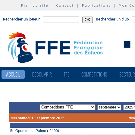
Plan du site
|
Contact
|
Publications
|
Mon C
Rechercher un joueur
Rechercher un club
ACCUEIL
DÉCOUVRIR
FFE
COMPÉTITIONS
SECTEU
<<< samedi 13 septembre 2025
dim
5e Open de La Palme (-2400)