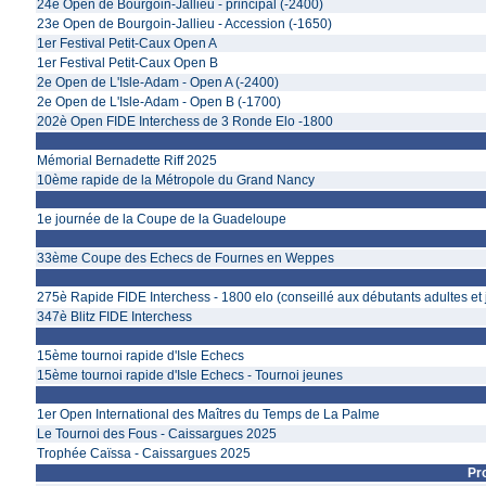
24e Open de Bourgoin-Jallieu - principal (-2400)
23e Open de Bourgoin-Jallieu - Accession (-1650)
1er Festival Petit-Caux Open A
1er Festival Petit-Caux Open B
2e Open de L'Isle-Adam - Open A (-2400)
2e Open de L'Isle-Adam - Open B (-1700)
202è Open FIDE Interchess de 3 Ronde Elo -1800
Mémorial Bernadette Riff 2025
10ème rapide de la Métropole du Grand Nancy
1e journée de la Coupe de la Guadeloupe
33ème Coupe des Echecs de Fournes en Weppes
275è Rapide FIDE Interchess - 1800 elo (conseillé aux débutants adultes et
347è Blitz FIDE Interchess
15ème tournoi rapide d'Isle Echecs
15ème tournoi rapide d'Isle Echecs - Tournoi jeunes
1er Open International des Maîtres du Temps de La Palme
Le Tournoi des Fous - Caissargues 2025
Trophée Caïssa - Caissargues 2025
Pr