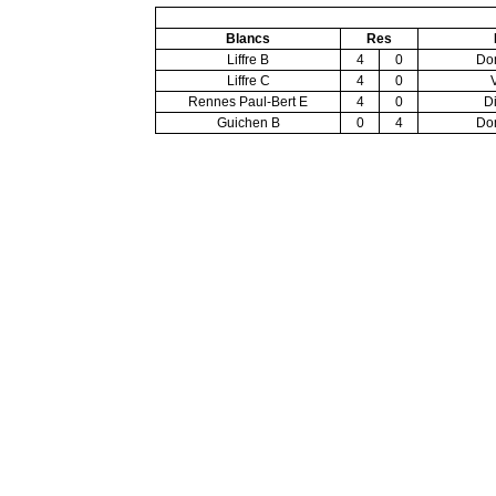
Blancs
Res
Liffre B
4
0
Do
Liffre C
4
0
Rennes Paul-Bert E
4
0
D
Guichen B
0
4
Do