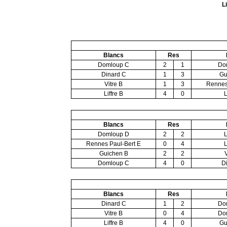
L
Blancs
Res
Domloup C
2
1
Do
Dinard C
1
3
Gu
Vitre B
1
3
Rennes
Liffre B
4
0
L
Blancs
Res
Domloup D
2
2
L
Rennes Paul-Bert E
0
4
L
Guichen B
2
2
Domloup C
4
0
D
Blancs
Res
Dinard C
1
2
Do
Vitre B
0
4
Do
Liffre B
4
0
Gu