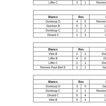
Liffre C
3
1
Rennes
Blancs
Res
Domloup D
4
0
Rennes
Guichen B
0
3
L
Domloup C
1
2
L
Dinard C
1
3
Blancs
Res
Vitre B
2
2
Do
Liffre B
4
0
D
Liffre C
2
1
Do
Rennes Paul-Bert E
2
2
Gu
Blancs
Res
Domloup D
3
0
Gu
Domloup C
3
1
Rennes
Dinard C
0
4
L
Vitre B
0
4
L