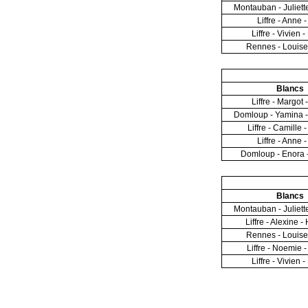
Montauban - Juliette
Liffre - Anne 
Liffre - Vivien -
Rennes - Louise 
Blancs
Liffre - Margot 
Domloup - Yamina 
Liffre - Camille
Liffre - Anne 
Domloup - Enora 
Blancs
Montauban - Juliette
Liffre - Alexine -
Rennes - Louise 
Liffre - Noemie
Liffre - Vivien -