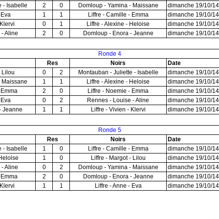
 - Isabelle
2
0
Domloup - Yamina - Maissane
dimanche 19/10/14
- Eva
1
1
Liffre - Camille - Emma
dimanche 19/10/14
 Klervi
0
1
Liffre - Alexine - Heloise
dimanche 19/10/14
- Aline
2
0
Domloup - Enora - Jeanne
dimanche 19/10/14
Ronde 4
Res
Noirs
Date
- Lilou
0
2
Montauban - Juliette - Isabelle
dimanche 19/10/14
- Maissane
1
1
Liffre - Alexine - Heloise
dimanche 19/10/14
 - Emma
2
0
Liffre - Noemie - Emma
dimanche 19/10/14
- Eva
0
2
Rennes - Louise - Aline
dimanche 19/10/14
- Jeanne
1
1
Liffre - Vivien - Klervi
dimanche 19/10/14
Ronde 5
Res
Noirs
Date
 - Isabelle
1
0
Liffre - Camille - Emma
dimanche 19/10/14
 Heloise
1
0
Liffre - Margot - Lilou
dimanche 19/10/14
- Aline
0
2
Domloup - Yamina - Maissane
dimanche 19/10/14
 - Emma
2
0
Domloup - Enora - Jeanne
dimanche 19/10/14
 Klervi
1
1
Liffre - Anne - Eva
dimanche 19/10/14