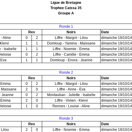
Ligue de Bretagne
Trophee Caissa 35
Groupe A
Ronde 1
Res
Noirs
Date
- Aline
0
2
Liffre - Margot - Lilou
dimanche 19/10/14
 Klervi
1
1
Domloup - Yamina - Maissane
dimanche 19/10/14
 - Isabelle
1
1
Liffre - Noemie - Emma
dimanche 19/10/14
 Heloise
0
2
Liffre - Camille - Emma
dimanche 19/10/14
- Eva
1
1
Domloup - Enora - Jeanne
dimanche 19/10/14
Ronde 2
Res
Noirs
Date
 - Emma
0
2
Liffre - Margot - Lilou
dimanche 19/10/14
- Maissane
2
0
Liffre - Anne - Eva
dimanche 19/10/14
- Jeanne
0
2
Montauban - Juliette - Isabelle
dimanche 19/10/14
 - Emma
2
0
Liffre - Vivien - Klervi
dimanche 19/10/14
 Heloise
1
0
Rennes - Louise - Aline
dimanche 19/10/14
Ronde 3
Res
Noirs
Date
- Lilou
2
0
Liffre - Noemie - Emma
dimanche 19/10/14