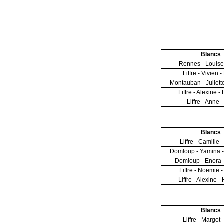
Blancs
Rennes - Louise 
Liffre - Vivien -
Montauban - Juliette
Liffre - Alexine -
Liffre - Anne 
Blancs
Liffre - Camille
Domloup - Yamina 
Domloup - Enora 
Liffre - Noemie
Liffre - Alexine -
Blancs
Liffre - Margot 