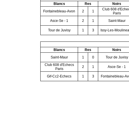
Blancs
Res
Noirs
Club 608 d'Eche
Fontainebleau-Avon
2
1
Paris
Asce-Se - 1
2
1
Saint-Maur
Tour de Juvisy
1
3
Issy-Les-Mouline
Blancs
Res
Noirs
Saint-Maur
1
0
Tour de Juvisy
Club 608 d'Echecs
2
1
Asce-Se - 1
Paris
Gif-Cc2-Echecs
1
3
Fontainebleau-A