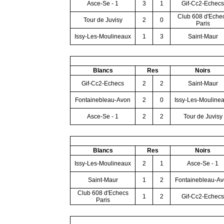
Asce-Se - 1
3
1
Gif-Cc2-Echecs
Club 608 d'Eche
Tour de Juvisy
2
0
Paris
Issy-Les-Moulineaux
1
3
Saint-Maur
Blancs
Res
Noirs
Gif-Cc2-Echecs
2
2
Saint-Maur
Fontainebleau-Avon
2
0
Issy-Les-Mouline
Asce-Se - 1
2
2
Tour de Juvisy
Blancs
Res
Noirs
Issy-Les-Moulineaux
2
1
Asce-Se - 1
Saint-Maur
1
2
Fontainebleau-A
Club 608 d'Echecs
1
2
Gif-Cc2-Echecs
Paris