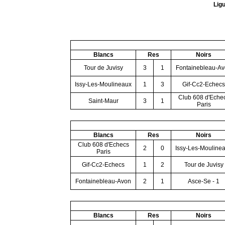
Ligu
Blancs
Res
Noirs
Tour de Juvisy
3
1
Fontainebleau-A
Issy-Les-Moulineaux
1
3
Gif-Cc2-Echecs
Club 608 d'Eche
Saint-Maur
3
1
Paris
Blancs
Res
Noirs
Club 608 d'Echecs
2
0
Issy-Les-Mouline
Paris
Gif-Cc2-Echecs
1
2
Tour de Juvisy
Fontainebleau-Avon
2
1
Asce-Se - 1
Blancs
Res
Noirs