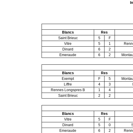
I
Blancs
Res
Saint Brieuc
5
F
Vitre
5
1
Renn
Dinard
6
2
Emeraude
6
2
Montau
Blancs
Res
Exempt
F
5
Montau
Liffre
4
3
Rennes Longspres B
1
4
Saint Brieuc
2
2
Blancs
Res
Vitre
5
F
Dinard
5
0
S
Emeraude
6
2
Renn