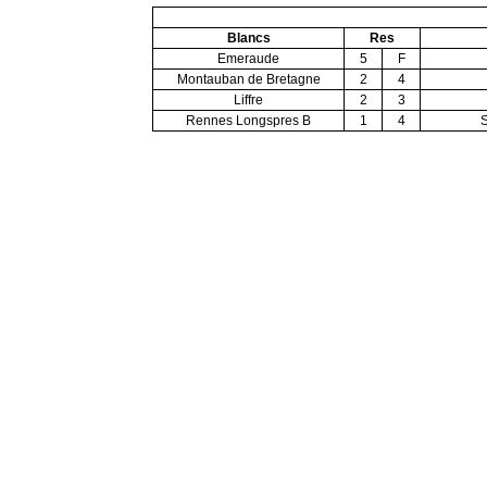
Blancs
Res
Emeraude
5
F
Montauban de Bretagne
2
4
Liffre
2
3
Rennes Longspres B
1
4
S