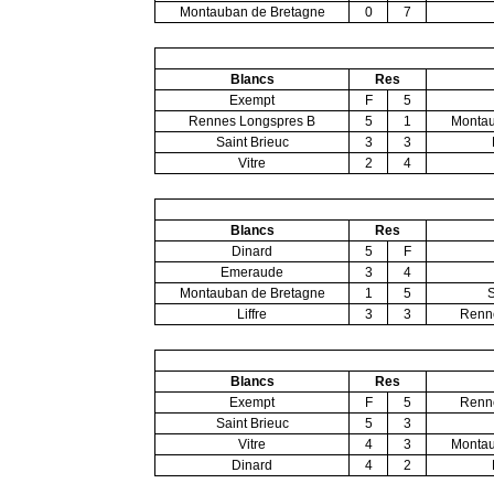
Montauban de Bretagne
0
7
Blancs
Res
Exempt
F
5
Rennes Longspres B
5
1
Montau
Saint Brieuc
3
3
Vitre
2
4
Blancs
Res
Dinard
5
F
Emeraude
3
4
Montauban de Bretagne
1
5
S
Liffre
3
3
Renn
Blancs
Res
Exempt
F
5
Renn
Saint Brieuc
5
3
Vitre
4
3
Montau
Dinard
4
2