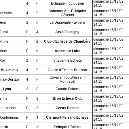
dimanche 15/12/02
4
F
Echiquier Toulousain
14:15
Aubenas Vals Echiquier
dimanche 15/12/02
ourcaine
4
F
Cévenol
14:15
dimanche 15/12/02
hecs
2
F
La Diagonale - Eybens
14:15
dimanche 15/12/02
Rural
F
4
Arve-Faucigny
14:15
dimanche 15/12/02
ekhine
F
2
Club d'Echecs de Chambéry
14:15
dimanche 15/12/02
Rhône
F
0
Aurec sur Loire
14:15
dimanche 15/12/02
Roi
2
F
St Etienne Echecs
14:15
dimanche 15/12/02
e Meximieux
4
F
Cercle d'Echecs Bressan
14:15
Cavalier Fou Bressan -
dimanche 15/12/02
nnax-Dortan
4
F
Montrevel
14:15
dimanche 15/12/02
 - Lyon
2
F
Calade Echecs
14:15
dimanche 15/12/02
ienne
F
1
Bron Echecs Club
14:15
dimanche 15/12/02
lleurbanne
F
3
Genas Echecs
14:15
dimanche 15/12/02
Bourbonnais
F
4
Clermont-Ferrand Echecs
14:15
dimanche 15/12/02
ousin
F
3
Echiquier Tulliste