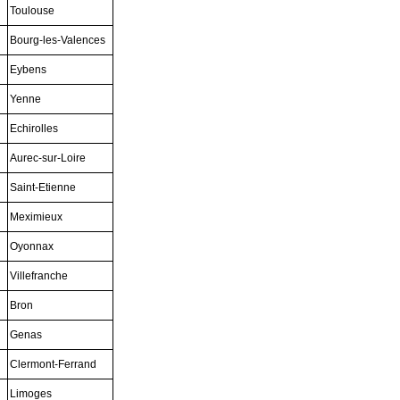
Toulouse
Bourg-les-Valences
Eybens
Yenne
Echirolles
Aurec-sur-Loire
Saint-Etienne
Meximieux
Oyonnax
Villefranche
Bron
Genas
Clermont-Ferrand
Limoges