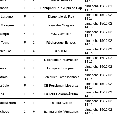
14:15
dimanche 15/12/02
iançon
F
3
Echiquier Haut Alpin de Gap
14:15
dimanche 15/12/02
 Laragne
F
4
Diagonale du Roy
14:15
dimanche 15/12/02
s Tresques
2
F
Pays des Sorgues
14:15
dimanche 15/12/02
champs
4
F
MJC Cavaillon
14:15
dimanche 15/12/02
3 Tours
F
1
Réciproque-Echecs
14:15
dimanche 15/12/02
stres Fos
F
4
U.S.C.M.
14:15
dimanche 15/12/02
ès
F
3
L'Echiquier Palavasien
14:15
dimanche 15/12/02
mois
2
F
Echiquier Européen
14:15
dimanche 15/12/02
trais
4
F
Echiquier Carcassonnais
14:15
dimanche 15/12/02
carésien
F
4
CE Perpignan-Lloveras
14:15
dimanche 15/12/02
Fos
F
4
La Tour Colombiéraine
14:15
dimanche 15/12/02
vel Béziers
4
F
La Tour Aycelin
14:15
dimanche 15/12/02
Echecs
2
F
Echiquier de l'Armagnac
14:15