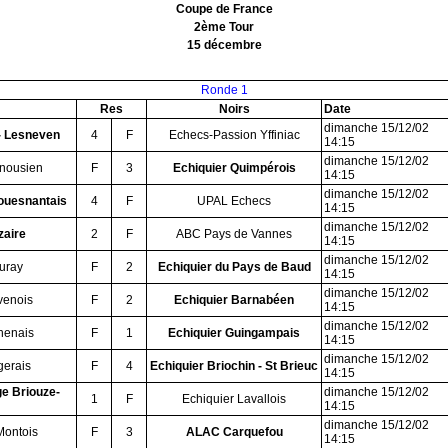
Coupe de France
2ème Tour
15 décembre
Ronde 1
Res
Noirs
Date
dimanche 15/12/02
- Lesneven
4
F
Echecs-Passion Yffiniac
14:15
dimanche 15/12/02
snousien
F
3
Echiquier Quimpérois
14:15
dimanche 15/12/02
ouesnantais
4
F
UPAL Echecs
14:15
dimanche 15/12/02
zaire
2
F
ABC Pays de Vannes
14:15
dimanche 15/12/02
uray
F
2
Echiquier du Pays de Baud
14:15
dimanche 15/12/02
venois
F
2
Echiquier Barnabéen
14:15
dimanche 15/12/02
henais
F
1
Echiquier Guingampais
14:15
dimanche 15/12/02
gerais
F
4
Echiquier Briochin - St Brieuc
14:15
e Briouze-
dimanche 15/12/02
1
F
Echiquier Lavallois
14:15
dimanche 15/12/02
Montois
F
3
ALAC Carquefou
14:15