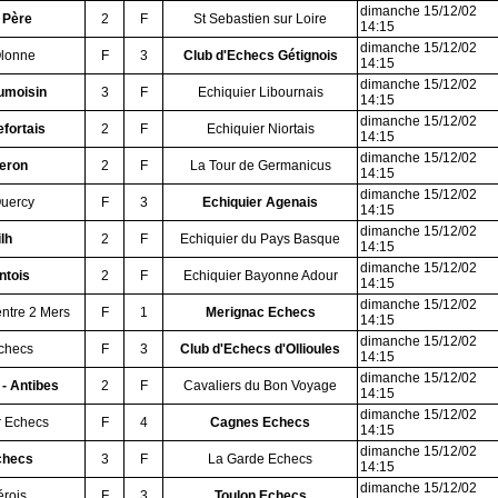
dimanche 15/12/02
 Père
2
F
St Sebastien sur Loire
14:15
dimanche 15/12/02
Olonne
F
3
Club d'Echecs Gétignois
14:15
dimanche 15/12/02
umoisin
3
F
Echiquier Libournais
14:15
dimanche 15/12/02
fortais
2
F
Echiquier Niortais
14:15
dimanche 15/12/02
eron
2
F
La Tour de Germanicus
14:15
dimanche 15/12/02
Quercy
F
3
Echiquier Agenais
14:15
dimanche 15/12/02
lh
2
F
Echiquier du Pays Basque
14:15
dimanche 15/12/02
ntois
2
F
Echiquier Bayonne Adour
14:15
dimanche 15/12/02
entre 2 Mers
F
1
Merignac Echecs
14:15
dimanche 15/12/02
checs
F
3
Club d'Echecs d'Ollioules
14:15
dimanche 15/12/02
 - Antibes
2
F
Cavaliers du Bon Voyage
14:15
dimanche 15/12/02
r Echecs
F
4
Cagnes Echecs
14:15
dimanche 15/12/02
checs
3
F
La Garde Echecs
14:15
dimanche 15/12/02
érois
F
3
Toulon Echecs