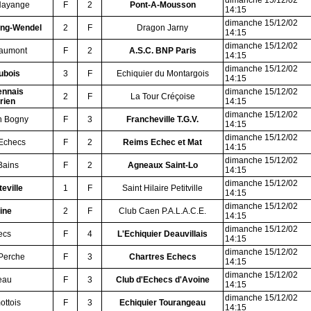
dimanche 15/12/02
-Hayange
F
2
Pont-A-Mousson
14:15
dimanche 15/12/02
ing-Wendel
2
F
Dragon Jarny
14:15
dimanche 15/12/02
aumont
F
2
A.S.C. BNP Paris
14:15
dimanche 15/12/02
ubois
3
F
Echiquier du Montargois
14:15
ennais
dimanche 15/12/02
2
F
La Tour Créçoise
rien
14:15
dimanche 15/12/02
n Bogny
F
3
Francheville T.G.V.
14:15
dimanche 15/12/02
Echecs
F
2
Reims Echec et Mat
14:15
dimanche 15/12/02
Bains
F
2
Agneaux Saint-Lo
14:15
dimanche 15/12/02
eville
1
F
Saint Hilaire Petitville
14:15
dimanche 15/12/02
ine
2
F
Club Caen P.A.L.A.C.E.
14:15
dimanche 15/12/02
ecs
F
4
L'Echiquier Deauvillais
14:15
dimanche 15/12/02
 Perche
F
3
Chartres Echecs
14:15
dimanche 15/12/02
eau
F
3
Club d'Echecs d'Avoine
14:15
dimanche 15/12/02
ottois
F
3
Echiquier Tourangeau
14:15