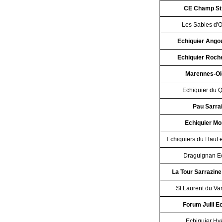
CE Champ St
Les Sables d'
Echiquier Ango
Echiquier Roche
Marennes-Ol
Echiquier du 
Pau Sarrai
Echiquier Mo
Echiquiers du Haut 
Draguignan E
La Tour Sarrazine
St Laurent du Va
Forum Julii E
Echiquier Hy