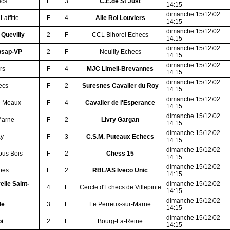
ecs
F
3
C.E.de St Just
14:15
dimanche 15/12/02
affitte
F
4
Aile Roi Louviers
14:15
dimanche 15/12/02
 Quevilly
2
F
CCL Bihorel Echecs
14:15
dimanche 15/12/02
psap-VP
2
F
Neuilly Echecs
14:15
dimanche 15/12/02
rs
F
4
MJC Limeil-Brevannes
14:15
dimanche 15/12/02
ecs
F
2
Suresnes Cavalier du Roy
14:15
dimanche 15/12/02
e Meaux
F
4
Cavalier de l'Esperance
14:15
dimanche 15/12/02
Marne
F
2
Livry Gargan
14:15
dimanche 15/12/02
ay
F
3
C.S.M. Puteaux Echecs
14:15
dimanche 15/12/02
ous Bois
F
2
Chess 15
14:15
dimanche 15/12/02
bes
F
2
RBL/AS Iveco Unic
14:15
elle Saint-
dimanche 15/12/02
4
F
Cercle d'Echecs de Villepinte
14:15
dimanche 15/12/02
le
3
F
Le Perreux-sur-Marne
14:15
dimanche 15/12/02
i
2
F
Bourg-La-Reine
14:15