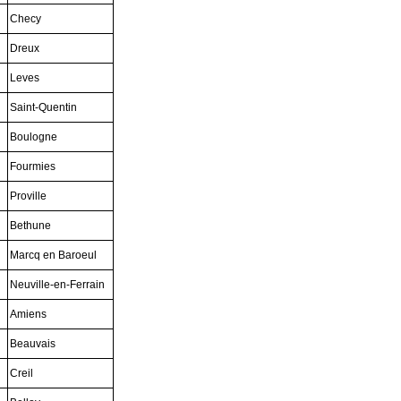
Checy
Dreux
Leves
Saint-Quentin
Boulogne
Fourmies
Proville
Bethune
Marcq en Baroeul
Neuville-en-Ferrain
Amiens
Beauvais
Creil