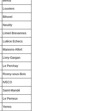
Belloy
Louviers
Bihorel
Neuilly
Limeil Brevannes
Lutèce Echecs
Maisons-Alfort
Livry-Gargan
Le Perchay
Rosny-sous-Bois
IVECO
Saint-Mandé
Le Perreux
Yerres