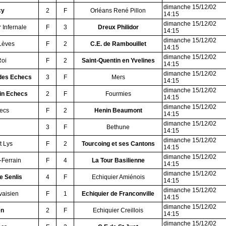
dimanche 15/12/02
cy
2
F
Orléans René Pillon
14:15
dimanche 15/12/02
r Infernale
F
3
Dreux Philidor
14:15
dimanche 15/12/02
 Lèves
F
2
C.E. de Rambouillet
14:15
dimanche 15/12/02
Roi
F
2
Saint-Quentin en Yvelines
14:15
dimanche 15/12/02
 des Echecs
3
F
Mers
14:15
dimanche 15/12/02
in Echecs
2
F
Fourmies
14:15
dimanche 15/12/02
hecs
F
2
Henin Beaumont
14:15
dimanche 15/12/02
3
F
Bethune
14:15
dimanche 15/12/02
t Lys
F
2
Tourcoing et ses Cantons
14:15
dimanche 15/12/02
-Ferrain
F
4
La Tour Basilienne
14:15
dimanche 15/12/02
e Senlis
4
F
Echiquier Amiénois
14:15
dimanche 15/12/02
vaisien
F
1
Echiquier de Franconville
14:15
dimanche 15/12/02
en
2
F
Echiquier Creillois
14:15
dimanche 15/12/02