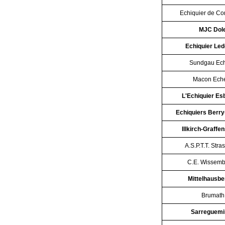
Echiquier de Co
MJC Dol
Echiquier Led
Sundgau Ec
Macon Ech
L'Echiquier Es
Echiquiers Berry
Illkirch-Graffe
A.S.P.T.T. Stra
C.E. Wissem
Mittelhausb
Brumath
Sarreguemi