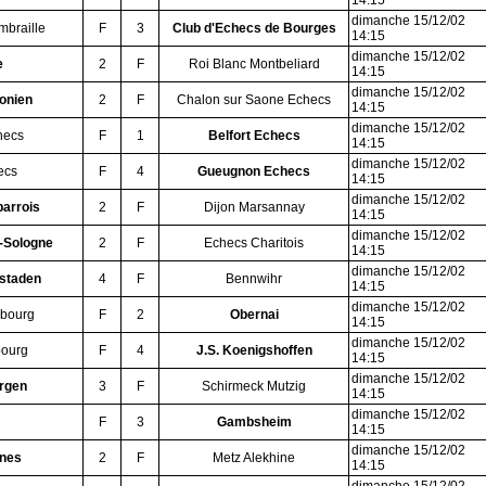
14:15
dimanche 15/12/02
mbraille
F
3
Club d'Echecs de Bourges
14:15
dimanche 15/12/02
e
2
F
Roi Blanc Montbeliard
14:15
dimanche 15/12/02
onien
2
F
Chalon sur Saone Echecs
14:15
dimanche 15/12/02
hecs
F
1
Belfort Echecs
14:15
dimanche 15/12/02
ecs
F
4
Gueugnon Echecs
14:15
dimanche 15/12/02
barrois
2
F
Dijon Marsannay
14:15
dimanche 15/12/02
-Sologne
2
F
Echecs Charitois
14:15
dimanche 15/12/02
nstaden
4
F
Bennwihr
14:15
dimanche 15/12/02
sbourg
F
2
Obernai
14:15
dimanche 15/12/02
bourg
F
4
J.S. Koenigshoffen
14:15
dimanche 15/12/02
ergen
3
F
Schirmeck Mutzig
14:15
dimanche 15/12/02
F
3
Gambsheim
14:15
dimanche 15/12/02
nes
2
F
Metz Alekhine
14:15