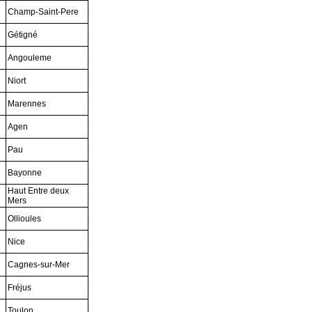
Champ-Saint-Pere
Gétigné
Angouleme
Niort
Marennes
Agen
Pau
Bayonne
Haut Entre deux
Mers
Ollioules
Nice
Cagnes-sur-Mer
Fréjus
Toulon