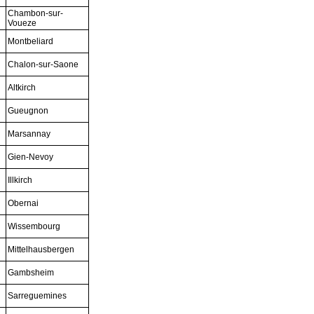
Chambon-sur-
Voueze
Montbeliard
Chalon-sur-Saone
Altkirch
Gueugnon
Marsannay
Gien-Nevoy
Illkirch
Obernai
Wissembourg
Mittelhausbergen
Gambsheim
Sarreguemines