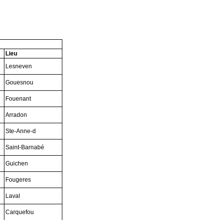
Lieu
Lesneven
Gouesnou
Fouenant
Arradon
Ste-Anne-d
Saint-Barnabé
Guichen
Fougeres
Laval
Carquefou