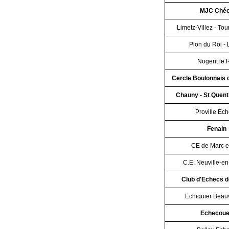
MJC Ché
Limetz-Villez - Tou
Pion du Roi -
Nogent le 
Cercle Boulonnais
Chauny - St Quent
Proville Ec
Fenain
CE de Marc e
C.E. Neuville-en
Club d'Echecs d
Echiquier Beau
Echecou