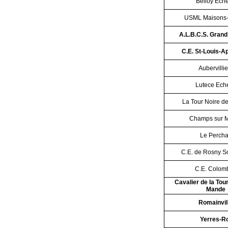
Belloy Ech
USML Maisons-L
A.L.B.C.S. Grand
C.E. St-Louis-A
Aubervillie
Lutece Ech
La Tour Noire d
Champs sur 
Le Perch
C.E. de Rosny S
C.E. Colom
Cavalier de la Tour
Mande
Romainvil
Yerres-Ro