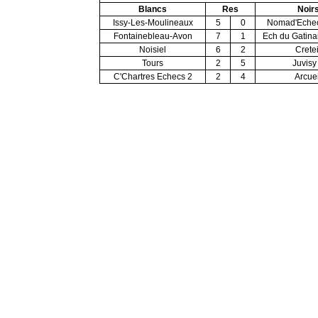
Blancs
Res
Noir
Issy-Les-Moulineaux
5
0
Nomad'Echec
Fontainebleau-Avon
7
1
Ech du Gatinai
Noisiel
6
2
Cretei
Tours
2
5
Juvisy
C'Chartres Echecs 2
2
4
Arcuei