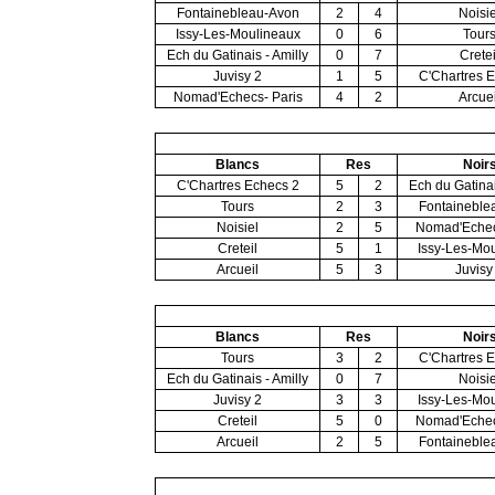
Fontainebleau-Avon
2
4
Noisie
Issy-Les-Moulineaux
0
6
Tour
Ech du Gatinais - Amilly
0
7
Cretei
Juvisy 2
1
5
C'Chartres 
Nomad'Echecs- Paris
4
2
Arcuei
Blancs
Res
Noir
C'Chartres Echecs 2
5
2
Ech du Gatinai
Tours
2
3
Fontaineble
Noisiel
2
5
Nomad'Echec
Creteil
5
1
Issy-Les-Mo
Arcueil
5
3
Juvisy
Blancs
Res
Noir
Tours
3
2
C'Chartres 
Ech du Gatinais - Amilly
0
7
Noisie
Juvisy 2
3
3
Issy-Les-Mo
Creteil
5
0
Nomad'Echec
Arcueil
2
5
Fontaineble