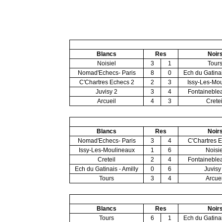
Blancs
Res
Noir
Noisiel
3
1
Tour
Nomad'Echecs- Paris
8
0
Ech du Gatinai
C'Chartres Echecs 2
2
3
Issy-Les-Mo
Juvisy 2
3
4
Fontaineble
Arcueil
4
3
Cretei
Blancs
Res
Noir
Nomad'Echecs- Paris
3
4
C'Chartres 
Issy-Les-Moulineaux
1
6
Noisie
Creteil
2
4
Fontaineble
Ech du Gatinais - Amilly
0
6
Juvisy
Tours
3
4
Arcuei
Blancs
Res
Noir
Tours
6
1
Ech du Gatinai