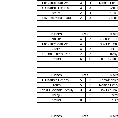
Fontainebleau-Avon
3
4
Nomad'Echec
C'Chartres Echecs 2
3
3
Cretei
Juvisy 2
2
4
Noisie
Issy-Les-Moulineaux
2
3
Arcuei
Blancs
Res
Noir
Noisiel
4
3
C'Chartres 
Fontainebleau-Avon
4
1
Issy-Les-Mo
Creteil
4
3
Tour
Nomad'Echecs- Paris
2
3
Juvisy
Arcueil
6
0
Ech du Gatinai
Blancs
Res
Noir
C'Chartres Echecs 2
5
3
Fontaineble
Tours
5
3
Nomad'Echec
Ech du Gatinais - Amilly
3
4
Issy-Les-Mo
Juvisy 2
1
2
Cretei
Arcueil
0
2
Noisie
Blancs
Res
Noir