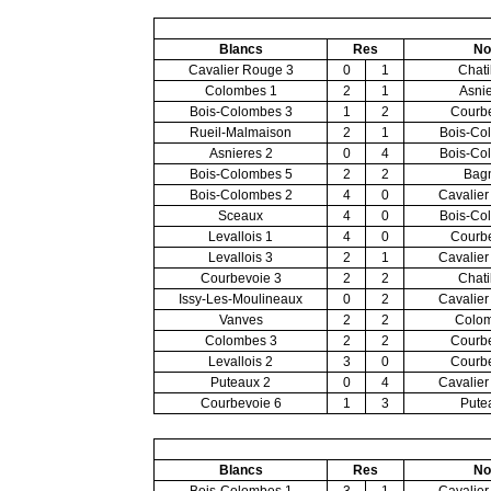
Blancs
Res
No
Cavalier Rouge 3
0
1
Chati
Colombes 1
2
1
Asnie
Bois-Colombes 3
1
2
Courbe
Rueil-Malmaison
2
1
Bois-Co
Asnieres 2
0
4
Bois-Co
Bois-Colombes 5
2
2
Bag
Bois-Colombes 2
4
0
Cavalier
Sceaux
4
0
Bois-Co
Levallois 1
4
0
Courbe
Levallois 3
2
1
Cavalier
Courbevoie 3
2
2
Chati
Issy-Les-Moulineaux
0
2
Cavalier
Vanves
2
2
Colom
Colombes 3
2
2
Courbe
Levallois 2
3
0
Courbe
Puteaux 2
0
4
Cavalier
Courbevoie 6
1
3
Pute
Blancs
Res
No