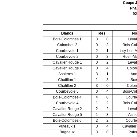
Coupe J
Pha
92
Blancs
Res
No
Bois-Colombes 1
3
0
Leval
Colombes 2
0
3
Bois-Co
Courbevoie 1
2
1
Issy-Les-
Courbevoie 2
0
3
Rueil-M
Cavalier Rouge 1
0
2
Leval
Cavalier Rouge 4
0
4
Colom
Asnieres 1
3
1
Van
Chatillon 1
1
3
Sce
Chatillon 2
3
0
Colom
Courbevoie 5
0
4
Bois-Co
Bois-Colombes 4
4
0
Courbe
Courbevoie 4
1
2
Bois-Co
Cavalier Rouge 2
2
2
Leval
Cavalier Rouge 5
1
3
Asnie
Bois-Colombes 6
2
2
Courbe
Puteaux 1
0
4
Cavalier
Bagneux
3
0
Pute