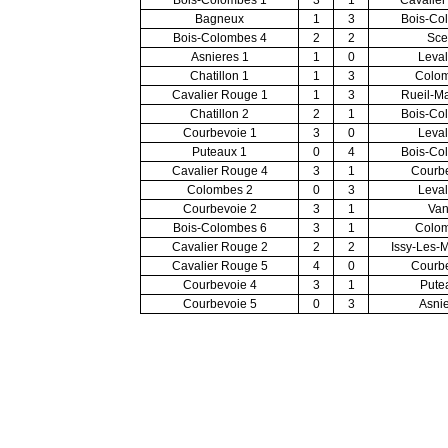
Bois-Colombes 1
3
1
Cavalier
Bagneux
1
3
Bois-Co
Bois-Colombes 4
2
2
Sce
Asnieres 1
1
0
Leval
Chatillon 1
1
3
Colom
Cavalier Rouge 1
1
3
Rueil-M
Chatillon 2
2
1
Bois-Co
Courbevoie 1
3
0
Leval
Puteaux 1
0
4
Bois-Co
Cavalier Rouge 4
3
1
Courbe
Colombes 2
0
3
Leval
Courbevoie 2
3
1
Van
Bois-Colombes 6
3
1
Colom
Cavalier Rouge 2
2
2
Issy-Les-
Cavalier Rouge 5
4
0
Courbe
Courbevoie 4
3
1
Pute
Courbevoie 5
0
3
Asnie